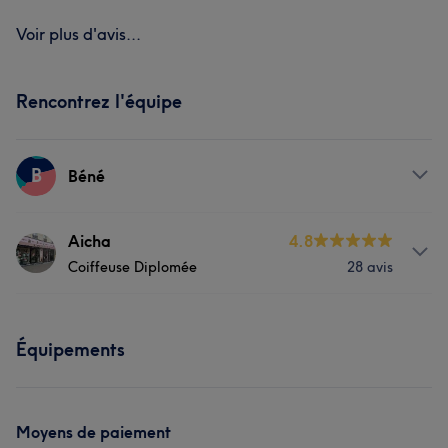
Voir plus d'avis...
Rencontrez l'équipe
B
Béné
Prestations
Aicha
4.8
Coiffeuse Diplomée
28 avis
Visage
Coiffure
À propos
Équipements
Salon de coiffure Multi-Ethnique *Lissages,
soins,perruques,tissages ,tresses ,extensions au fil
,Manicure,Maquillage.
Moyens de paiement