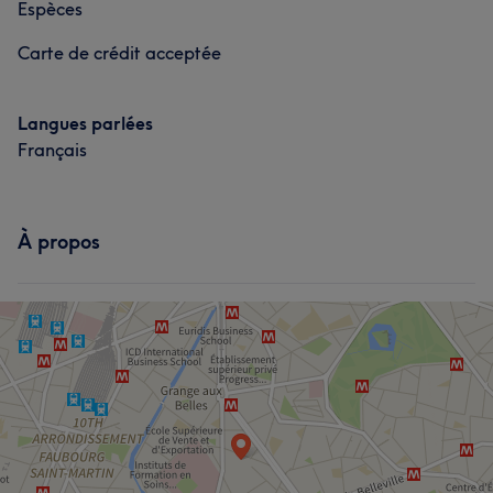
Prestations
Espèces
Visage
Coiffure
Carte de crédit acceptée
Portfolio
Langues parlées
Français
À propos