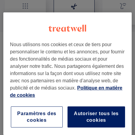
Tout
Coiffure
Visage
MÈCHES
(
6
)
à partir de 40 €
Nous utilisons nos cookies et ceux de tiers pour
personnaliser le contenu et les annonces, pour fournir
LACE & CLOSURE
(
5
)
à partir de 40 €
des fonctionnalités de médias sociaux et pour
analyser notre trafic. Nous partageons également des
PERRUQUES
(
5
)
à partir de 130 €
informations sur la façon dont vous utilisez notre site
avec nos partenaires en matière d'analyse web, de
OPTIONS
(
4
)
publicité et de médias sociaux.
Politique en matière
à partir de 50 €
de cookies
TISSAGES
(
8
)
à partir de 10 €
Paramètres des
Autoriser tous les
TRESSES
(
8
)
à partir de 10 €
cookies
cookies
EXTENSION AU FILS
(
2
)
à partir de 25 €