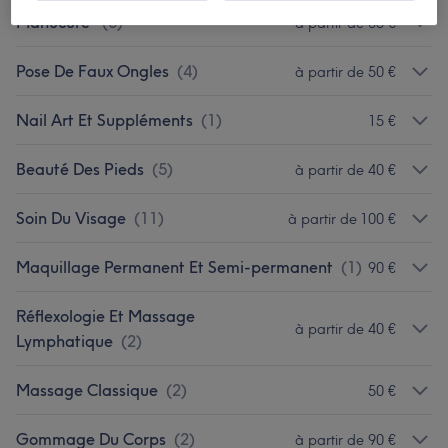
Manucure
(
6
)
à partir de 35 €
Pose De Faux Ongles
(
4
)
à partir de 50 €
Nail Art Et Suppléments
(
1
)
15 €
Beauté Des Pieds
(
5
)
à partir de 40 €
Soin Du Visage
(
11
)
à partir de 100 €
Maquillage Permanent Et Semi-permanent
(
1
)
90 €
Réflexologie Et Massage
à partir de 40 €
Lymphatique
(
2
)
Massage Classique
(
2
)
50 €
Gommage Du Corps
(
2
)
à partir de 90 €