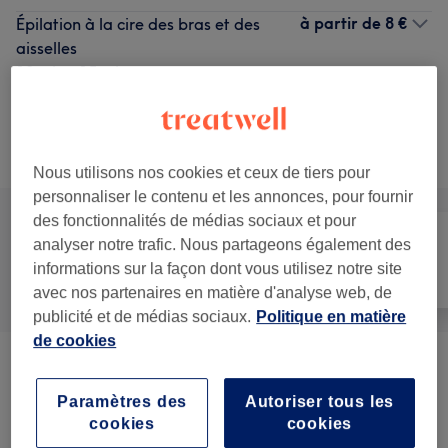
à partir de
8 €
Épilation à la cire des bras et des
aisselles
10 min - 15 min
Ma prestation en détail...
Recherchez dans notre liste de prestations
Nous utilisons nos cookies et ceux de tiers pour
personnaliser le contenu et les annonces, pour fournir
des fonctionnalités de médias sociaux et pour
analyser notre trafic. Nous partageons également des
Manucure et
informations sur la façon dont vous utilisez notre site
Tout
Épilation
Beauté des pieds
avec nos partenaires en matière d'analyse web, de
publicité et de médias sociaux.
Politique en matière
de cookies
Beauté Du Regard
(
11
)
à partir de 20 €
Paramètres des
Autoriser tous les
Femme - Épilation À La Cire
(
13
)
à partir de 8 €
cookies
cookies