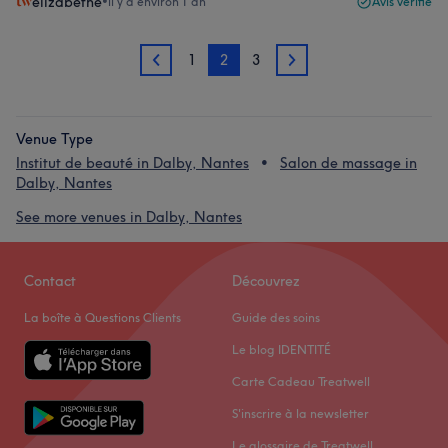
elizabethe
•
il y a environ 1 an
Avis vérifié
1
2
3
1
3
Venue Type
Institut de beauté in Dalby, Nantes
Salon de massage in
Dalby, Nantes
See more venues in Dalby, Nantes
Contact
Découvrez
La boîte à Questions Clients
Guide des soins
Le blog IDENTITÉ
Carte Cadeau Treatwell
S'inscrire à la newsletter
Le glossaire de Treatwell