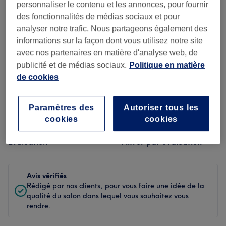
personnaliser le contenu et les annonces, pour fournir
Propreté
des fonctionnalités de médias sociaux et pour
analyser notre trafic. Nous partageons également des
Personnel
informations sur la façon dont vous utilisez notre site
avec nos partenaires en matière d'analyse web, de
publicité et de médias sociaux.
Politique en matière
de cookies
Filtrer les avis
Paramètres des
Autoriser tous les
Soin de
Toutes les prestations
cookies
cookies
beauté
Évaluation
Filtrer par évaluation
Avis vérifiés
Rédigé par nos clients, pour vous faire une idée de la
qualité du salon dans lequel vous souhaitez vous
rendre.