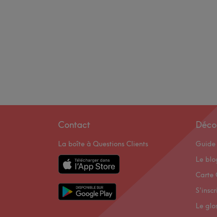
Contact
Déco
La boîte à Questions Clients
Guide 
Le bl
Carte 
S'inscr
Le glo