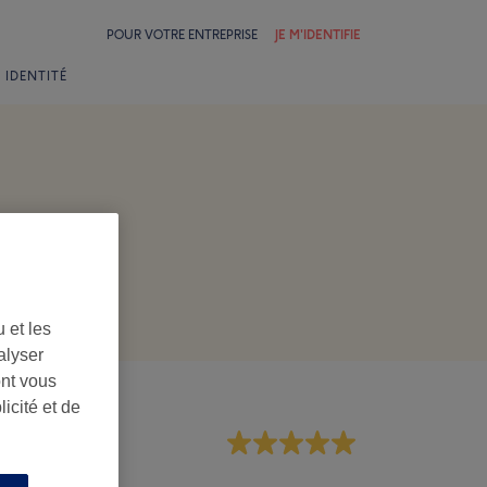
POUR VOTRE ENTREPRISE
JE M'IDENTIFIE
 IDENTITÉ
 et les
alyser
ont vous
icité et de
rsonnel