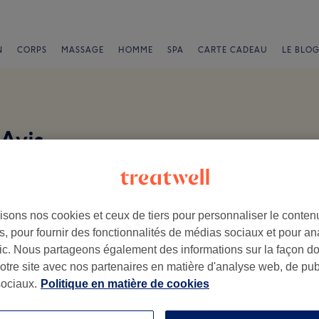
N
CORPS
MASSAGE
HOMME
SPA
CARTE CADEAU
LE BLOG
 Avis
e
isons nos cookies et ceux de tiers pour personnaliser le contenu
, pour fournir des fonctionnalités de médias sociaux et pour an
afic. Nous partageons également des informations sur la façon d
.
notre site avec nos partenaires en matière d'analyse web, de publ
ociaux.
Politique en matière de cookies
Ambiance
Pe