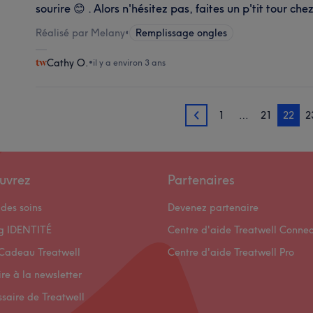
sourire 😊 . Alors n'hésitez pas, faites un p'tit tour chez
Réalisé par Melany
•
Remplissage ongles
Cathy O.
•
il y a environ 3 ans
1
…
21
22
2
21
uvrez
Partenaires
des soins
Devenez partenaire
og IDENTITÉ
Centre d'aide Treatwell Connec
Cadeau Treatwell
Centre d'aide Treatwell Pro
ire à la newsletter
ssaire de Treatwell