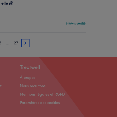
 elle 🤗
Avis vérifié
3
…
27
23
Treatwell
À propos
t
Nous recrutons
Mentions légales et RGPD
Paramètres des cookies