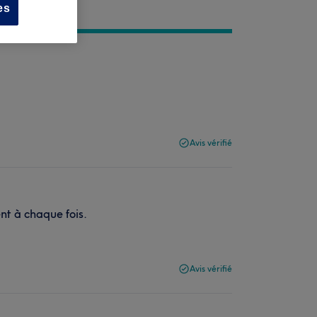
es
Avis vérifié
ent à chaque fois.
Avis vérifié