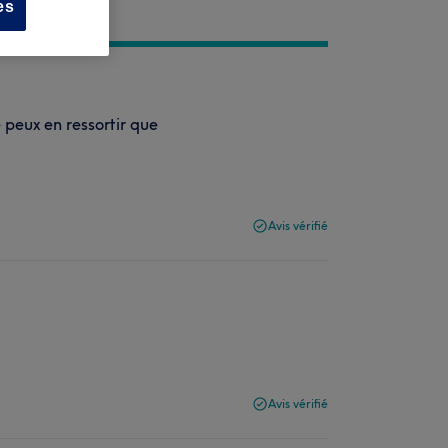
es
e peux en ressortir que
Avis vérifié
Avis vérifié