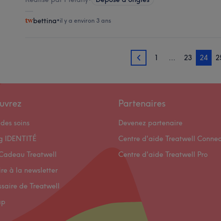
bettina
•
il y a environ 3 ans
1
…
23
24
2
23
uvrez
Partenaires
des soins
Devenez partenaire
og IDENTITÉ
Centre d'aide Treatwell Connec
Cadeau Treatwell
Centre d'aide Treatwell Pro
ire à la newsletter
ssaire de Treatwell
ap