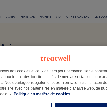
N
CORPS
MASSAGE
HOMME
SPA
CARTE CADEAU
LE BLOG
 Avis
e
isons nos cookies et ceux de tiers pour personnaliser le contenu
, pour fournir des fonctionnalités de médias sociaux et pour an
afic. Nous partageons également des informations sur la façon d
notre site avec nos partenaires en matière d'analyse web, de publ
.
ociaux.
Politique en matière de cookies
Ambiance
Pe