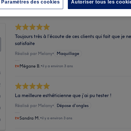
Propreté
Paramètres des cookies
Autoriser tous les cooki
Toujours très à l’écoute de ces clients qui fait que je n
satisfaite
Réalisé par Melany
•
Maquillage
Mégane B.
•
il y a environ 3 ans
3
2
La meilleure esthéticienne que j’ai pu tester !
0
Réalisé par Melany
•
Dépose d'ongles
0
Sandra M.
•
il y a environ 3 ans
0