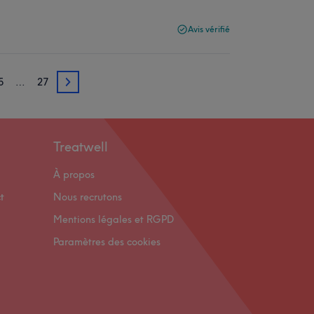
Avis vérifié
5
…
27
25
Treatwell
À propos
t
Nous recrutons
Mentions légales et RGPD
Paramètres des cookies