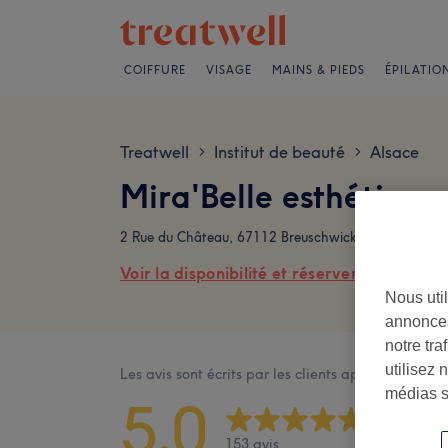
COIFFURE
VISAGE
MAINS & PIEDS
ÉPILATIO
Treatwell
Institut de beauté
Alsace
>
>
Mira'Belle esthétique
2 Rue du Château, 67112 Breuschwickersheim, Franc
Voir la disponibilité et réserver en ligne
Nous util
annonces
notre tr
utilisez 
Les avis sont écrits par les clients après leur visite
médias s
5,0
153 avis