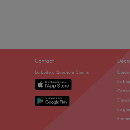
Contact
Déco
La boîte à Questions Clients
Guide 
Le bl
Carte 
S'inscr
Le glo
Sitem