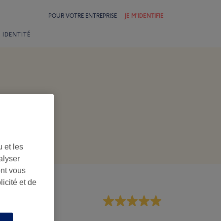
POUR VOTRE ENTREPRISE
JE M'IDENTIFIE
 IDENTITÉ
 et les
alyser
ont vous
icité et de
rsonnel