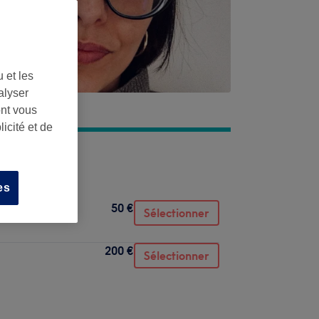
 et les
alyser
ont vous
icité et de
fessier
es
50 €
Sélectionner
200 €
Sélectionner