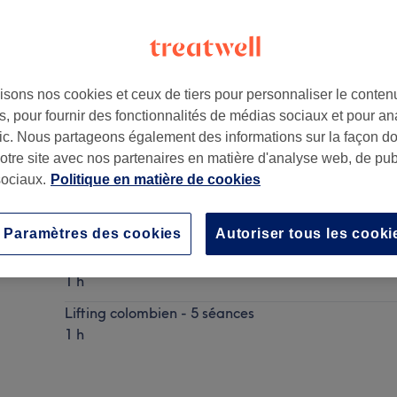
isons nos cookies et ceux de tiers pour personnaliser le contenu
, pour fournir des fonctionnalités de médias sociaux et pour an
afic. Nous partageons également des informations sur la façon d
notre site avec nos partenaires en matière d'analyse web, de publ
ociaux.
Politique en matière de cookies
Lifting colombien ou Thérapie de Vacuum ou Lifting 
Ma prestation en détail...
Paramètres des cookies
Autoriser tous les cooki
Lifting colombien - 1 séance
1 h
Lifting colombien - 5 séances
1 h