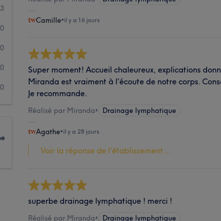
13
Camille
•
il y a 16 jours
0
0
0
Super moment! Accueil chaleureux, explications don
Miranda est vraiment à l'écoute de notre corps. Conse
0
Je recommande.
Réalisé par Miranda
•
Drainage lymphatique
Agathe
•
il y a 28 jours
ne
Voir la réponse de l'établissement...
superbe drainage lymphatique ! merci !
Réalisé par Miranda
•
Drainage lymphatique