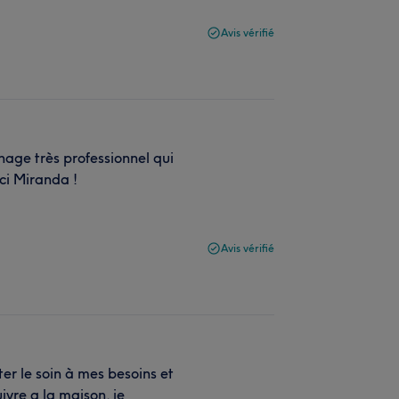
Avis vérifié
age très professionnel qui
ci Miranda !
Avis vérifié
r le soin à mes besoins et
ivre a la maison. je