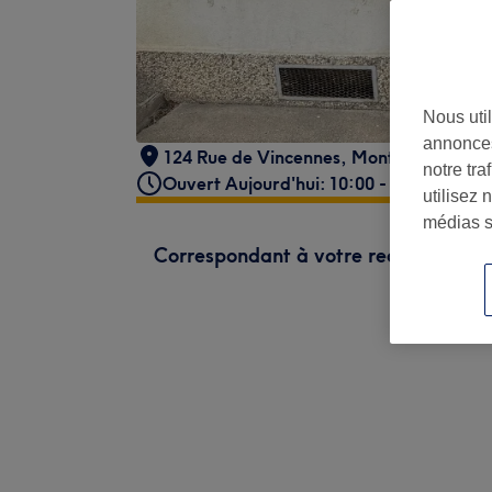
Nous util
annonces
124 Rue de Vincennes
,
Montreuil
,
93100
notre tr
Ouvert Aujourd'hui: 10:00 - 20:00
utilisez 
médias s
Correspondant à votre recherche