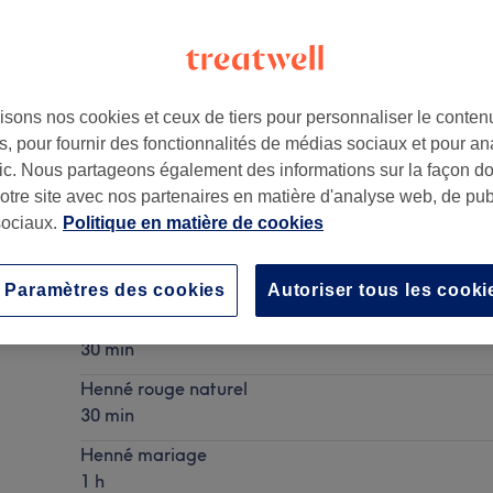
isons nos cookies et ceux de tiers pour personnaliser le contenu
, pour fournir des fonctionnalités de médias sociaux et pour an
afic. Nous partageons également des informations sur la façon d
notre site avec nos partenaires en matière d'analyse web, de publ
ociaux.
Politique en matière de cookies
Tatouage au henné 1main (à partir de)
Ma prestation en détail...
Paramètres des cookies
Autoriser tous les cooki
Henné noir
30 min
Henné rouge naturel
30 min
Henné mariage
1 h