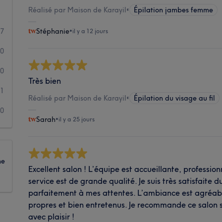
Réalisé par Maison de Karayil
•
Épilation jambes femme
7
Stéphanie
•
il y a 12 jours
0
0
Très bien
1
Réalisé par Maison de Karayil
•
Épilation du visage au fil
0
Sarah
•
il y a 25 jours
ne
Excellent salon ! L’équipe est accueillante, professionn
service est de grande qualité. Je suis très satisfaite 
parfaitement à mes attentes. L’ambiance est agréable
propres et bien entretenus. Je recommande ce salon sa
avec plaisir !