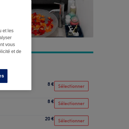
 et les
alyser
ont vous
icité et de
es
8 €
Sélectionner
8 €
Sélectionner
20 €
Sélectionner