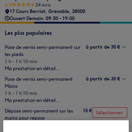
4,5
24 avis
17 Cours Berriat
,
Grenoble
,
38000
Ouvert Demain: 09:30 - 19:00
Les plus populaires
à partir de
30 €
Pose de vernis semi-permanent sur
les pieds
1 h - 1 h 10 min
Ma prestation en détail...
à partir de
30 €
Pose de vernis semi-permanent
Mains
1 h - 1 h 10 min
Ma prestation en détail...
15 €
Dépose semi-permanent sur les
Sélectionner
mains pour repose
30 min
Ma prestation en détail...