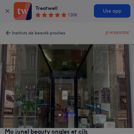
Treatwell
Use app
130K
Instituts de beauté proches
JE M'IDENTIFIE
Mo junel beauty ongles et cils