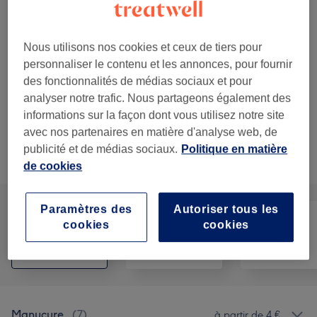
15 €
Dépose semi-permanent sur les
Sélectionner
pieds pour repose
30 min
Ma prestation en détail...
Nous utilisons nos cookies et ceux de tiers pour
personnaliser le contenu et les annonces, pour fournir
à partir de
45 €
Gel - Remplissage d'ongles et pose
des fonctionnalités de médias sociaux et pour
de vernis semi-permanent
analyser notre trafic. Nous partageons également des
1 h 10 min - 1 h 30 min
informations sur la façon dont vous utilisez notre site
Ma prestation en détail...
avec nos partenaires en matière d'analyse web, de
publicité et de médias sociaux.
Politique en matière
Recherchez dans notre liste de prestations
de cookies
Paramètres des
Autoriser tous les
cookies
cookies
Manucure et
Tout
Visage
Beauté des pieds
Manucure
(
7
)
à partir de 4 €