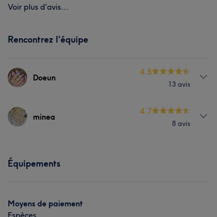
Voir plus d'avis...
Rencontrez l'équipe
4.5
Doeun
13 avis
Prestations
4.7
minea
8 avis
Visage
Manucure et Beauté des pieds
Prestations
Équipements
Visage
Manucure et Beauté des pieds
Moyens de paiement
Espèces