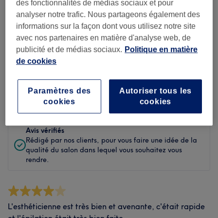
Propreté
des fonctionnalités de médias sociaux et pour
analyser notre trafic. Nous partageons également des
Personnel
informations sur la façon dont vous utilisez notre site
avec nos partenaires en matière d'analyse web, de
publicité et de médias sociaux.
Politique en matière
de cookies
Filtrer les avis
Paramètres des
Autoriser tous les
Évaluation
Filtrer par évaluation
cookies
cookies
Avis vérifiés
Rédigé par nos clients, pour vous faire une idée de la
qualité du salon dans lequel vous souhaitez vous
rendre.
L'esthéticienne est très bien et avenante, c'était rapide