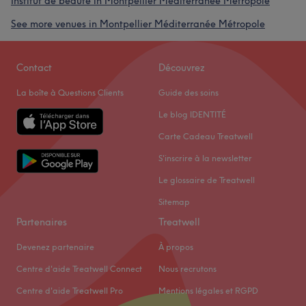
Institut de beauté in Montpellier Méditerranée Métropole
See more venues in Montpellier Méditerranée Métropole
Contact
Découvrez
La boîte à Questions Clients
Guide des soins
Le blog IDENTITÉ
Carte Cadeau Treatwell
S'inscrire à la newsletter
Le glossaire de Treatwell
Sitemap
Partenaires
Treatwell
Devenez partenaire
À propos
Centre d'aide Treatwell Connect
Nous recrutons
Centre d'aide Treatwell Pro
Mentions légales et RGPD