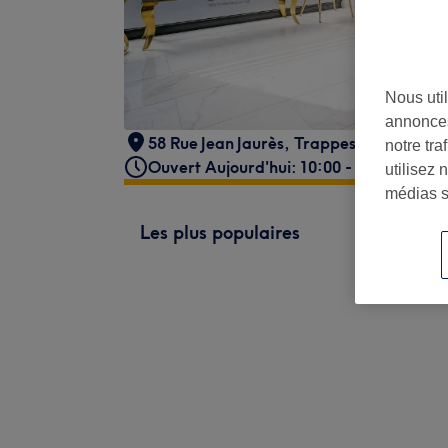
Nous util
annonces
58 Rue Jean Jaurès
,
Trappes
notre tr
Ouvert Aujourd'hui: 10:00 - 18:00
utilisez 
médias s
Les plus populaires