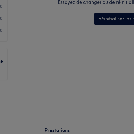
Essayez de changer ou de réinitialis
0
Réinitialiser les f
0
0
ne
Prestations