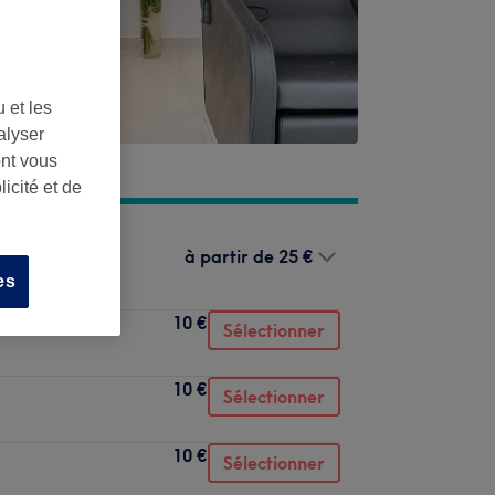
 et les
alyser
ont vous
icité et de
à partir de
25 €
es
10 €
Sélectionner
10 €
Sélectionner
10 €
Sélectionner