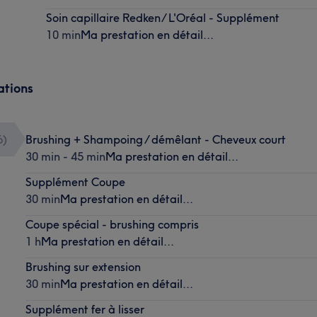
Soin capillaire Redken/ L'Oréal - Supplément
10 min
Ma prestation en détail...
ations
6
)
Brushing + Shampoing / démêlant - Cheveux court
30 min - 45 min
Ma prestation en détail...
Supplément Coupe
30 min
Ma prestation en détail...
Coupe spécial - brushing compris
1 h
Ma prestation en détail...
Brushing sur extension
30 min
Ma prestation en détail...
Supplément fer à lisser