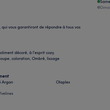
Same
Dima
e, qui vous garantiront de répondre à tous vos
oliment décoré, à l'esprit cozy.
 Coupe, coloration, Ombré, lissage
ement
i Argan
Olaplex
Yvelines