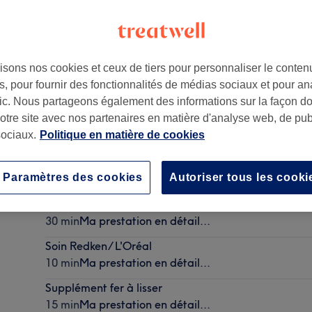
isons nos cookies et ceux de tiers pour personnaliser le contenu
, pour fournir des fonctionnalités de médias sociaux et pour an
afic. Nous partageons également des informations sur la façon d
notre site avec nos partenaires en matière d'analyse web, de publ
ociaux.
Politique en matière de cookies
Brushing + Shampoing / démêlant - Cheveux court
Paramètres des cookies
Autoriser tous les cooki
30 min - 45 min
Ma prestation en détail...
Supplément Coupe
30 min
Ma prestation en détail...
Soin Redken/ L'Oréal
10 min
Ma prestation en détail...
Supplément fer à lisser
15 min
Ma prestation en détail...