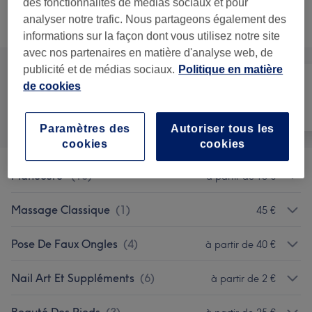
des fonctionnalités de médias sociaux et pour
analyser notre trafic. Nous partageons également des
Recherchez dans notre liste de prestations
informations sur la façon dont vous utilisez notre site
avec nos partenaires en matière d'analyse web, de
publicité et de médias sociaux.
Politique en matière
de cookies
Manucure et
Tout
Massage
Beauté des pieds
Paramètres des
Autoriser tous les
cookies
cookies
Manucure
(
10
)
à partir de 15 €
Massage Classique
(
1
)
45 €
Pose De Faux Ongles
(
4
)
à partir de 40 €
Nail Art Et Suppléments
(
6
)
à partir de 2 €