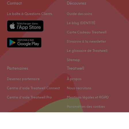
Contact
Découvrez
La boîte à Questions Clients
Guide des soins
Le blog IDENTITÉ
Carte Cadeau Treatwell
S'inscrire à la newsletter
Le glossaire de Treatwell
Sitemap
Partenaires
Treatwell
Devenez partenaire
À propos
Centre d'aide Treatwell Connect
Nous recrutons
Centre d'aide Treatwell Pro
Mentions légales et RGPD
Paramètres des cookies
© 2026 Treatwell Limited