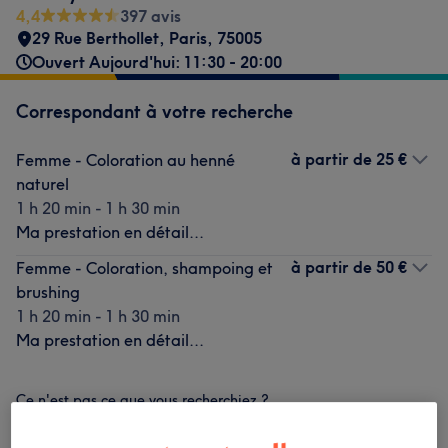
4,4
397 avis
29 Rue Berthollet
,
Paris
,
75005
Ouvert Aujourd'hui: 11:30 - 20:00
Correspondant à votre recherche
à partir de
25 €
Femme - Coloration au henné
naturel
1 h 20 min - 1 h 30 min
Ma prestation en détail...
à partir de
50 €
Femme - Coloration, shampoing et
brushing
1 h 20 min - 1 h 30 min
Ma prestation en détail...
Ce n'est pas ce que vous recherchiez ?
Recherchez dans notre liste de prestations