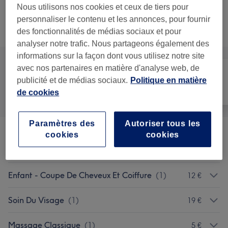
15 min
Ma prestation en détail...
Nous utilisons nos cookies et ceux de tiers pour
personnaliser le contenu et les annonces, pour fournir
Recherchez dans notre liste de prestations
des fonctionnalités de médias sociaux et pour
analyser notre trafic. Nous partageons également des
informations sur la façon dont vous utilisez notre site
avec nos partenaires en matière d'analyse web, de
publicité et de médias sociaux.
Politique en matière
Tout
Coiffure
Visage
de cookies
Paramètres des
Autoriser tous les
cookies
cookies
Homme - Coupe De Cheveux Et
à partir de 12 €
Barbier
(
8
)
Enfant - Coupe De Cheveux Et Coiffure
(
1
)
12 €
Soin Du Visage
(
1
)
19 €
Massage Classique
(
1
)
5 €