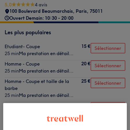
5,0
4 avis
100 Boulevard Beaumarchais
,
Paris
,
75011
Ouvert Demain: 10:30 - 20:00
Les plus populaires
15 €
Etudiant- Coupe
Sélectionner
25 min
Ma prestation en détail...
20 €
Homme - Coupe
Sélectionner
25 min
Ma prestation en détail...
25 €
Homme - Coupe et taille de la
Sélectionner
barbe
25 min
Ma prestation en détail...
5 €
Massage du crâne
Sélectionner
5 min
Ma prestation en détail...
12 €
Homme - Taille de la barbe
Sélectionner