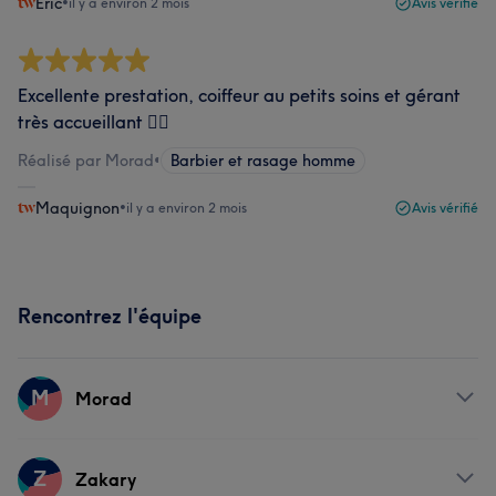
Éric
•
il y a environ 2 mois
Avis vérifié
Excellente prestation, coiffeur au petits soins et gérant
très accueillant 👍🏻
Réalisé par Morad
•
Barbier et rasage homme
Maquignon
•
il y a environ 2 mois
Avis vérifié
Rencontrez l'équipe
M
Morad
Prestations
Z
Zakary