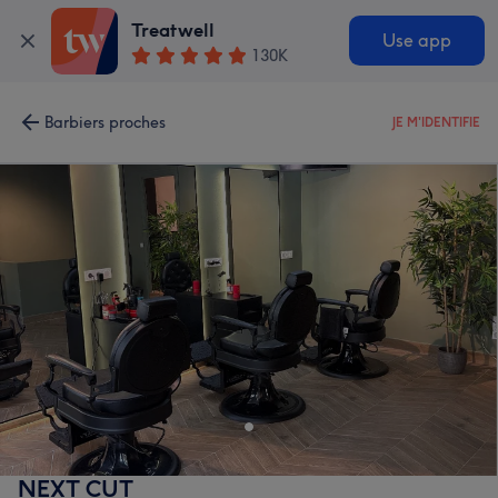
Treatwell
Use app
130K
Barbiers proches
JE M'IDENTIFIE
NEXT CUT