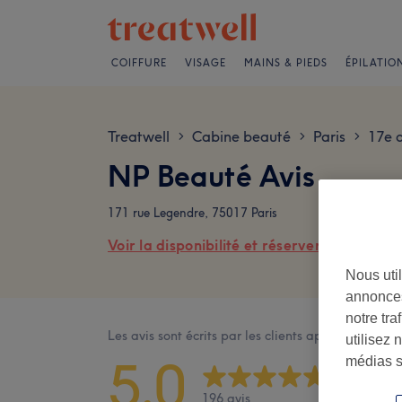
COIFFURE
VISAGE
MAINS & PIEDS
ÉPILATIO
Treatwell
Cabine beauté
Paris
17e 
>
>
>
NP Beauté Avis
171 rue Legendre, 75017 Paris
Voir la disponibilité et réserver en ligne
Nous util
annonces
notre tr
Les avis sont écrits par les clients après leur visite
utilisez 
5,0
médias s
196 avis