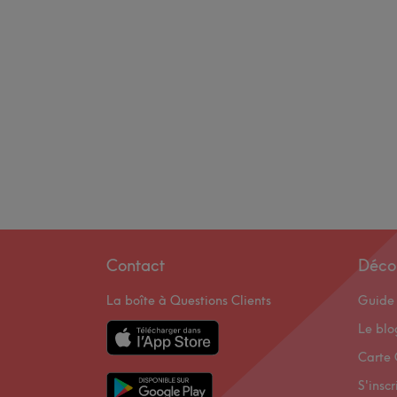
Contact
Déco
La boîte à Questions Clients
Guide 
Le bl
Carte 
S'inscr