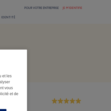
POUR VOTRE ENTREPRISE
JE M'IDENTIFIE
 IDENTITÉ
 et les
alyser
ont vous
icité et de
rsonnel