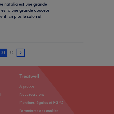
que natalia est une grande
ia est d'une grande douceur
nt. En plus le salon et
31
32
32
Treatwell
À propos
t
Nous recrutons
Mentions légales et RGPD
Paramètres des cookies