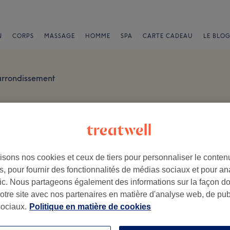
N
CORPS
MASSAGE
HOMME
SPA
CARTE CADEAU
LE BLOG
arrondissement
isons nos cookies et ceux de tiers pour personnaliser le contenu
, pour fournir des fonctionnalités de médias sociaux et pour an
afic. Nous partageons également des informations sur la façon d
.
notre site avec nos partenaires en matière d'analyse web, de publ
ociaux.
Politique en matière de cookies
Ambiance
Pe