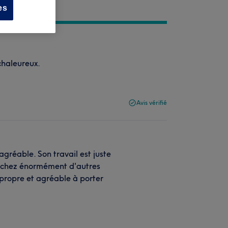
es
 chaleureux.
Avis vérifié
agréable. Son travail est juste
s chez énormément d'autres
, propre et agréable à porter