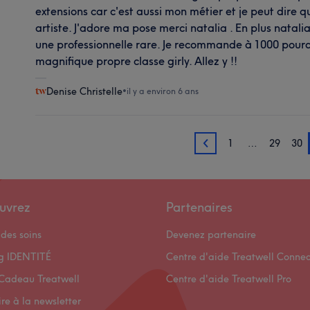
extensions car c'est aussi mon métier et je peut dire 
artiste. J'adore ma pose merci natalia . En plus natal
une professionnelle rare. Je recommande à 1000 pource
magnifique propre classe girly. Allez y !!
Denise Christelle
•
il y a environ 6 ans
1
…
29
30
30
uvrez
Partenaires
des soins
Devenez partenaire
og IDENTITÉ
Centre d'aide Treatwell Connec
Cadeau Treatwell
Centre d'aide Treatwell Pro
ire à la newsletter