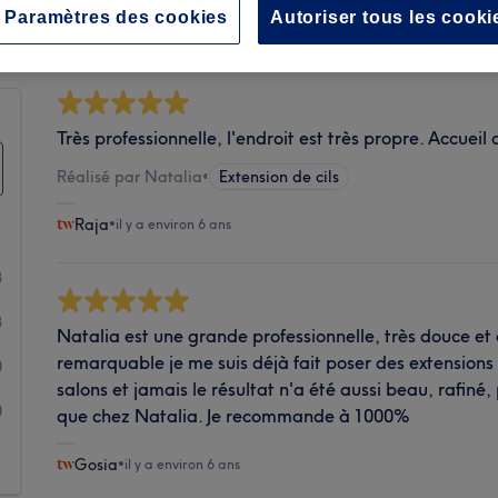
Propreté
Paramètres des cookies
Autoriser tous les cooki
Très professionnelle, l'endroit est très propre. Accueil
Réalisé par Natalia
•
Extension de cils
Raja
•
il y a environ 6 ans
3
3
Natalia est une grande professionnelle, très douce et 
remarquable je me suis déjà fait poser des extension
0
salons et jamais le résultat n'a été aussi beau, rafiné
0
que chez Natalia. Je recommande à 1000%
1
Gosia
•
il y a environ 6 ans