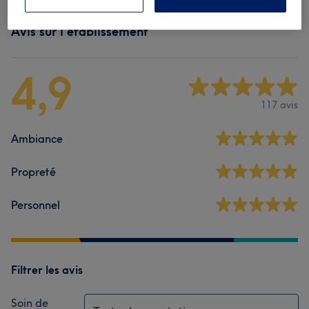
Avis sur l'établissement
4,9
117 avis
Ambiance
Propreté
Personnel
Filtrer les avis
Soin de