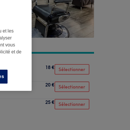
 et les
alyser
ont vous
icité et de
18 €
Sélectionner
es
20 €
Sélectionner
25 €
Sélectionner