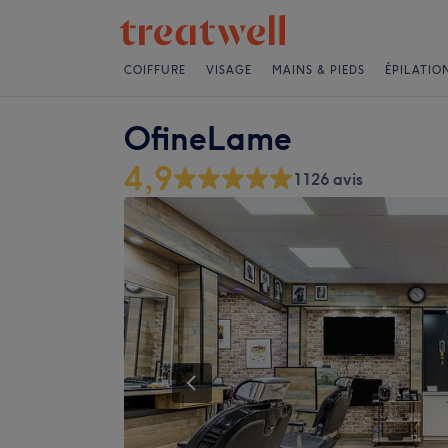
COIFFURE
VISAGE
MAINS & PIEDS
ÉPILATIO
OfineLame
4,9
1126 avis