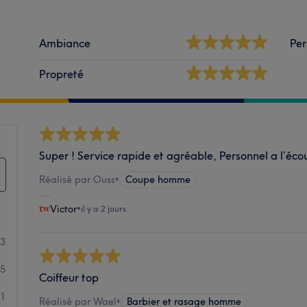
Ambiance
Per
Propreté
Super ! Service rapide et agréable, Personnel a l’écou
Réalisé par Ouss
•
Coupe homme
Victor
•
il y a 2 jours
43
35
Coiffeur top
1
Réalisé par Wael
•
Barbier et rasage homme