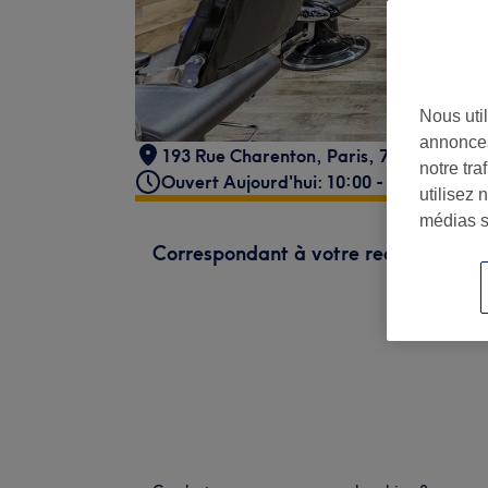
Nous util
annonces
193 Rue Charenton
,
Paris
,
75012
notre tr
Ouvert Aujourd'hui: 10:00 - 20:30
utilisez 
médias s
Correspondant à votre recherche