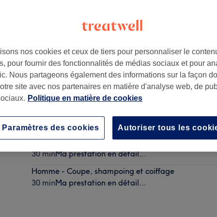
isons nos cookies et ceux de tiers pour personnaliser le contenu
, pour fournir des fonctionnalités de médias sociaux et pour an
afic. Nous partageons également des informations sur la façon d
notre site avec nos partenaires en matière d'analyse web, de publ
ociaux.
Politique en matière de cookies
Homme - Taille de la barbe et des contours
30 min
Ma prestation en détail...
Paramètres des cookies
Autoriser tous les cooki
Garçon moins de 15 ans - Coupe
30 min
Ma prestation en détail...
Homme - Coupe, shampoing et coiffage
30 min
Ma prestation en détail...