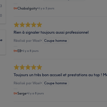
3
Chabalgoity
•
il y a 3 jours
0
Rien à signaler toujours aussi professionnel
ne
Réalisé par Wael
•
Coupe homme
EB
•
il y a 8 jours
Toujours un très bon accueil et prestations au top ! M
Réalisé par Wael
•
Coupe homme
Serge
•
il y a 8 jours