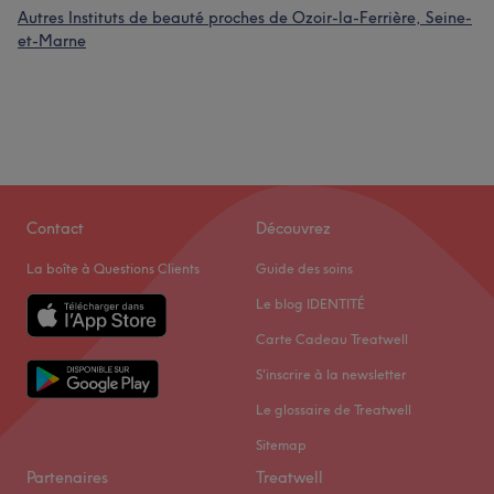
Autres Instituts de beauté proches de Ozoir-la-Ferrière, Seine-
et-Marne
Contact
Découvrez
La boîte à Questions Clients
Guide des soins
Le blog IDENTITÉ
Carte Cadeau Treatwell
S'inscrire à la newsletter
Le glossaire de Treatwell
Sitemap
Partenaires
Treatwell