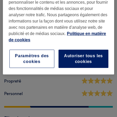
personnaliser le contenu et les annonces, pour fournir
Traitement Du Corps
(
1
)
80 €
des fonctionnalités de médias sociaux et pour
analyser notre trafic. Nous partageons également des
informations sur la façon dont vous utilisez notre site
Avis sur l'établissement
avec nos partenaires en matière d'analyse web, de
publicité et de médias sociaux.
Politique en matière
de cookies
4,6
5 avis
Paramètres des
Autoriser tous les
cookies
cookies
Ambiance
Propreté
Personnel