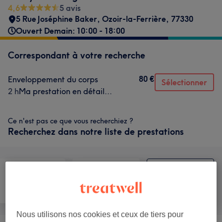
4,6
5 avis
5 Rue Joséphine Baker
,
Ozoir-la-Ferrière
,
77330
Ouvert Demain: 10:00 - 18:00
Correspondant à votre recherche
80 €
Enveloppement du corps
Sélectionner
2 h
Ma prestation en détail...
Ce n'est pas ce que vous recherchiez ?
Recherchez dans notre liste de prestations
Visage
Massage
Corps
Nous utilisons nos cookies et ceux de tiers pour