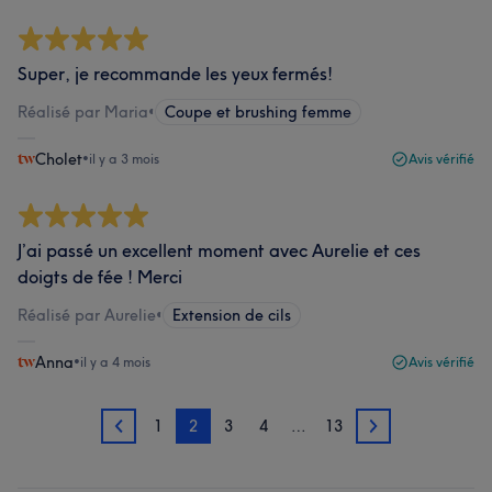
Super, je recommande les yeux fermés!
Réalisé par Maria
•
Coupe et brushing femme
Cholet
•
il y a 3 mois
Avis vérifié
J’ai passé un excellent moment avec Aurelie et ces
doigts de fée ! Merci
Réalisé par Aurelie
•
Extension de cils
Anna
•
il y a 4 mois
Avis vérifié
1
2
3
4
…
13
1
3