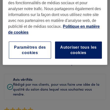
Propreté
des fonctionnalités de médias sociaux et pour
analyser notre trafic. Nous partageons également des
Personnel
informations sur la façon dont vous utilisez notre site
avec nos partenaires en matière d'analyse web, de
publicité et de médias sociaux.
Politique en matière
de cookies
Filtrer les avis
Soin de
Paramètres des
Autoriser tous les
Toutes les prestations
cookies
cookies
beauté
Évaluation
Filtrer par évaluation
Avis vérifiés
Rédigé par nos clients, pour vous faire une idée de la
qualité du salon dans lequel vous souhaitez vous
rendre.