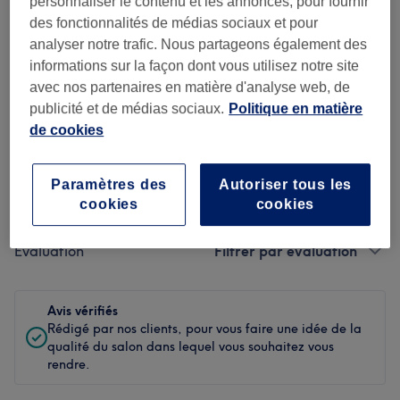
personnaliser le contenu et les annonces, pour fournir
des fonctionnalités de médias sociaux et pour
Propreté
analyser notre trafic. Nous partageons également des
informations sur la façon dont vous utilisez notre site
Personnel
avec nos partenaires en matière d'analyse web, de
publicité et de médias sociaux.
Politique en matière
de cookies
Filtrer les avis
Paramètres des
Autoriser tous les
Soin de
Toutes les prestations
cookies
cookies
beauté
Évaluation
Filtrer par évaluation
Avis vérifiés
Rédigé par nos clients, pour vous faire une idée de la
qualité du salon dans lequel vous souhaitez vous
rendre.