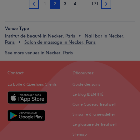
1
2
3
4
…
171
1
3
Venue Type
Institut de beauté in Necker, Paris
Nail bar in Necker,
Paris
Salon de massage in Necker, Paris
See more venues in Necker, Paris
Contact
Découvrez
La boîte à Questions Clients
Guide des soins
Le blog IDENTITÉ
Carte Cadeau Treatwell
S'inscrire à la newsletter
Le glossaire de Treatwell
Sitemap