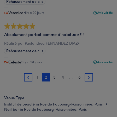
Rehaussement de cils
Veronica
•
il y a 20 jours
Avis vérifié
Absolument parfait comme d'habitude !!!
Réalisé par Paolandrea FERNANDEZ DIAZ
•
Rehaussement de cils
Céleste
•
il y a 23 jours
Avis vérifié
1
2
3
4
…
6
1
3
Venue Type
Institut de beauté in Rue du Faubourg-Poissonnière, Paris
Nail bar in Rue du Faubourg-Poissonnière, Paris