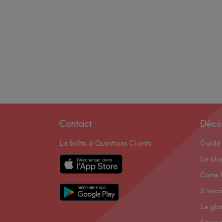
Contact
Déco
La boîte à Questions Clients
Guide 
Le bl
Carte 
S'inscr
Le glo