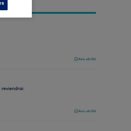
es
Avis vérifié
 reviendrai.
Avis vérifié