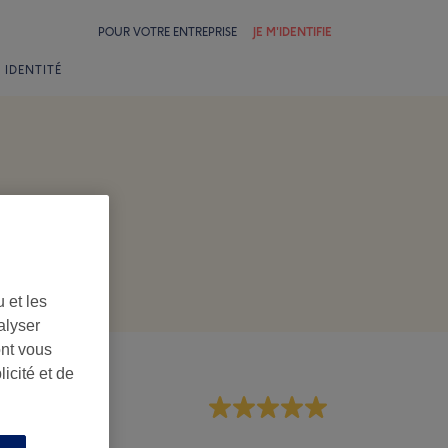
POUR VOTRE ENTREPRISE
JE M'IDENTIFIE
 IDENTITÉ
 et les
alyser
ont vous
icité et de
rsonnel