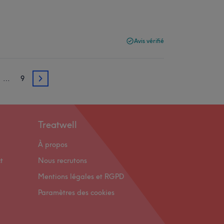
Avis vérifié
…
9
3
Treatwell
À propos
t
Nous recrutons
Mentions légales et RGPD
Paramètres des cookies