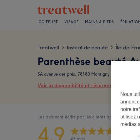
COIFFURE
VISAGE
MAINS & PIEDS
ÉPILATIO
Treatwell
Institut de beauté
Île-de-Fra
>
>
Parenthèse beauté Av
5A avenue des prés, 78180 Montigny le Bretonneux
Voir la disponibilité et réserver en ligne
Nous util
annonces
notre tr
Les avis sont écrits par les clients après leur visite
utilisez 
médias s
4,9
47 avis