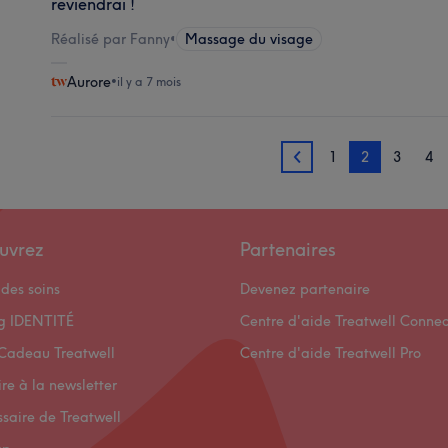
reviendrai !
Réalisé par Fanny
•
Massage du visage
Aurore
•
il y a 7 mois
1
2
3
4
1
uvrez
Partenaires
des soins
Devenez partenaire
og IDENTITÉ
Centre d'aide Treatwell Connec
Cadeau Treatwell
Centre d'aide Treatwell Pro
ire à la newsletter
ssaire de Treatwell