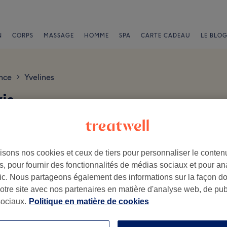
N
CORPS
MASSAGE
HOMME
SPA
CARTE CADEAU
LE BLOG
nce
Yvelines
>
is
isons nos cookies et ceux de tiers pour personnaliser le contenu
, pour fournir des fonctionnalités de médias sociaux et pour an
afic. Nous partageons également des informations sur la façon d
.
notre site avec nos partenaires en matière d'analyse web, de publ
ociaux.
Politique en matière de cookies
Ambiance
Pe