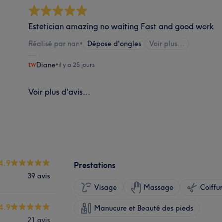
Estetician amazing no waiting Fast and good work
Réalisé par nan
•
Dépose d'ongles
Voir plus...
Diane
•
il y a 25 jours
Voir plus d'avis...
4.9
Prestations
39 avis
Visage
Massage
Coiffu
4.9
Manucure et Beauté des pieds
21 avis