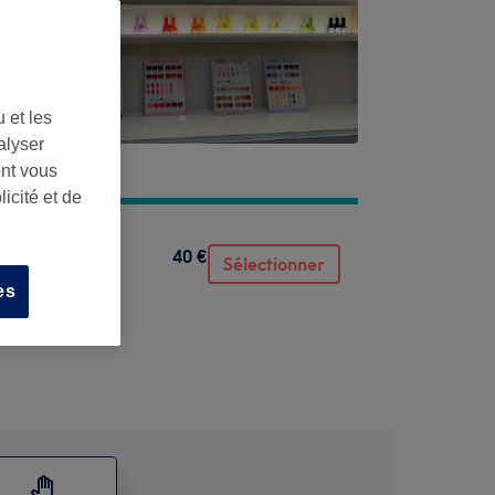
 et les
alyser
ont vous
icité et de
40 €
Sélectionner
es