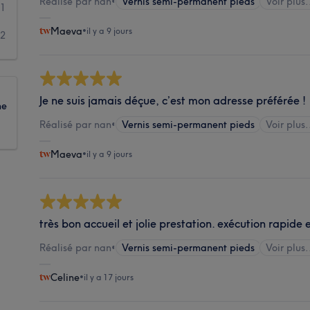
Réalisé par nan
•
Vernis semi-permanent pieds
Voir plus.
1
Maeva
•
il y a 9 jours
2
Je ne suis jamais déçue, c’est mon adresse préférée !
ne
Réalisé par nan
•
Vernis semi-permanent pieds
Voir plus.
Maeva
•
il y a 9 jours
très bon accueil et jolie prestation. exécution rapide 
Réalisé par nan
•
Vernis semi-permanent pieds
Voir plus.
Celine
•
il y a 17 jours