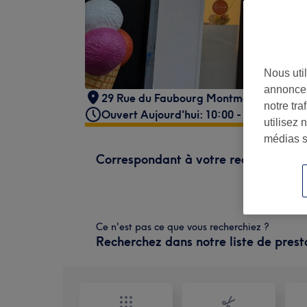
Nous util
annonces
29 Rue du Faubourg Montmartre
,
Paris
,
notre tr
Ouvert Aujourd'hui: 10:00 - 20:00
utilisez 
médias s
Correspondant à votre recherche
Ce n'est pas ce que vous recherchiez ?
Recherchez dans notre liste de prest