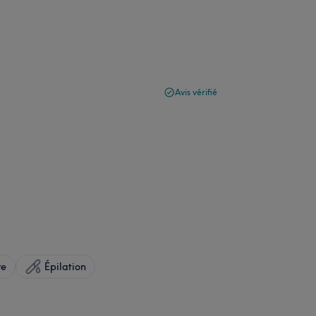
Avis vérifié
re
Épilation