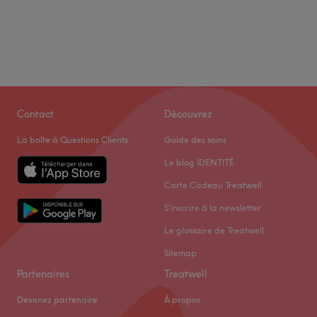
Contact
Découvrez
La boîte à Questions Clients
Guide des soins
Le blog IDENTITÉ
Carte Cadeau Treatwell
S'inscrire à la newsletter
Le glossaire de Treatwell
Sitemap
Partenaires
Treatwell
Devenez partenaire
À propos