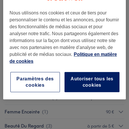
Le Spa
(
2
)
Nous utilisons nos cookies et ceux de tiers pour
à partir de 25 €
personnaliser le contenu et les annonces, pour fournir
Epilations
(
10
)
des fonctionnalités de médias sociaux et pour
à partir de 8 €
analyser notre trafic. Nous partageons également des
informations sur la façon dont vous utilisez notre site
Soins Visage
(
3
)
à partir de 49 €
avec nos partenaires en matière d'analyse web, de
publicité et de médias sociaux.
Politique en matière
Soins Corps
(
1
)
à partir de 40 €
de cookies
Massages
(
4
)
à partir de 40 €
Paramètres des
Autoriser tous les
Rituels Du Monde
(
1
)
à partir de 100 €
cookies
cookies
Rituels Mains & Pieds
(
4
)
à partir de 5 €
Femme Enceinte
(
1
)
90 €
Beauté Du Regard
(
3
)
à partir de 5 €