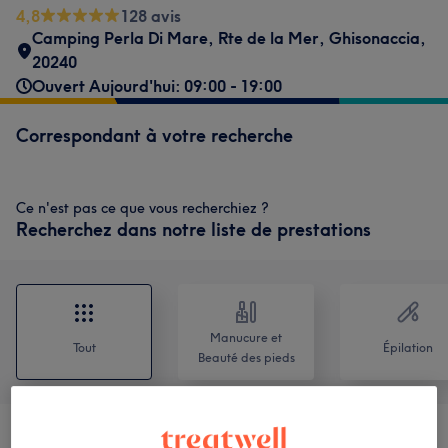
4,8
128 avis
Camping Perla Di Mare, Rte de la Mer
,
Ghisonaccia
,
20240
Ouvert Aujourd'hui: 09:00 - 19:00
Correspondant à votre recherche
Ce n'est pas ce que vous recherchiez ?
Recherchez dans notre liste de prestations
Manucure et
Tout
Épilation
Beauté des pieds
Rituels Enfants/Ados
(
2
)
70 €