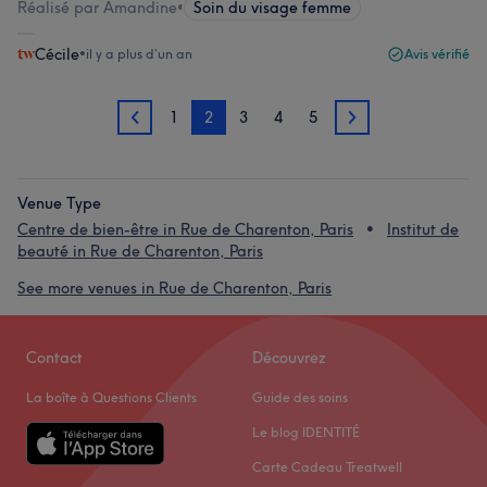
Réalisé par Amandine
•
Soin du visage femme
Cécile
•
il y a plus d’un an
Avis vérifié
1
2
3
4
5
1
3
Venue Type
Centre de bien-être in Rue de Charenton, Paris
Institut de
beauté in Rue de Charenton, Paris
See more venues in Rue de Charenton, Paris
Contact
Découvrez
La boîte à Questions Clients
Guide des soins
Le blog IDENTITÉ
Carte Cadeau Treatwell