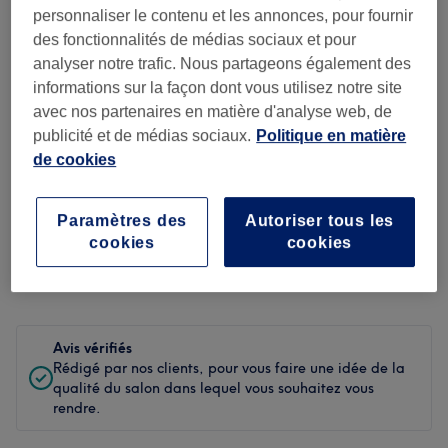
personnaliser le contenu et les annonces, pour fournir
Propreté
des fonctionnalités de médias sociaux et pour
analyser notre trafic. Nous partageons également des
Personnel
informations sur la façon dont vous utilisez notre site
avec nos partenaires en matière d'analyse web, de
publicité et de médias sociaux.
Politique en matière
de cookies
Filtrer les avis
Soin de
Paramètres des
Autoriser tous les
Toutes les prestations
beauté
cookies
cookies
Évaluation
Filtrer par évaluation
Avis vérifiés
Rédigé par nos clients, pour vous faire une idée de la
qualité du salon dans lequel vous souhaitez vous
rendre.