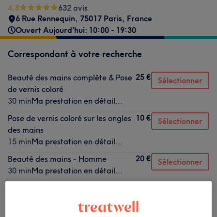
4,8
632 avis
6 Rue Rennequin, 75017 Paris, France
Ouvert Aujourd'hui: 10:00 - 19:30
Correspondant à votre recherche
25 €
Beauté des mains complète & Pose
Sélectionner
de vernis coloré
30 min
Ma prestation en détail...
10 €
Pose de vernis coloré sur les ongles
Sélectionner
des mains
15 min
Ma prestation en détail...
20 €
Beauté des mains - Homme
Sélectionner
30 min
Ma prestation en détail...
55 €
Beauté des mains et des pieds &
Sélectionner
Pose de vernis coloré
1 h
Ma prestation en détail...