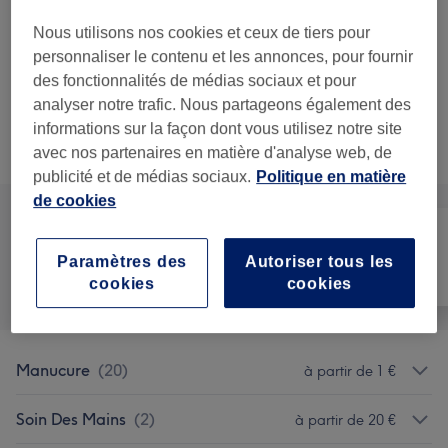
35 €
Beauté des mains SPA Luxe au sel
Sélectionner
Nous utilisons nos cookies et ceux de tiers pour
de la Mer Morte
personnaliser le contenu et les annonces, pour fournir
45 min
Ma prestation en détail...
des fonctionnalités de médias sociaux et pour
analyser notre trafic. Nous partageons également des
informations sur la façon dont vous utilisez notre site
Ce n'est pas ce que vous recherchiez ?
Recherchez dans notre liste de prestations
avec nos partenaires en matière d'analyse web, de
publicité et de médias sociaux.
Politique en matière
de cookies
Paramètres des
Autoriser tous les
Manucure et
Tout
Épilation
cookies
cookies
Beauté des pieds
Manucure
(
20
)
à partir de 1 €
Soin Des Mains
(
2
)
à partir de 20 €