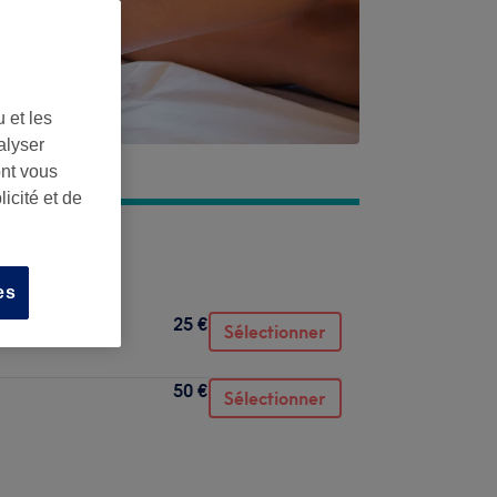
 et les
alyser
ont vous
icité et de
es
25 €
Sélectionner
50 €
Sélectionner