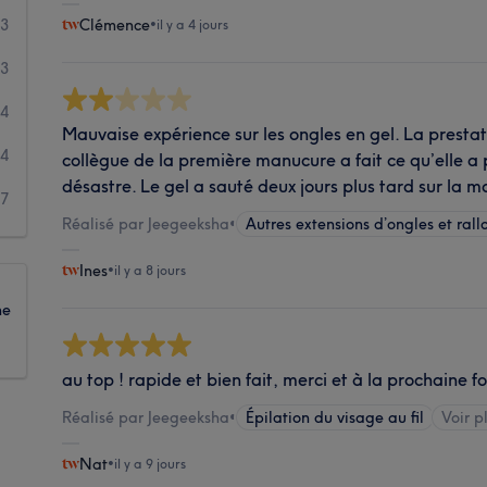
33
Clémence
•
il y a 4 jours
13
4
Mauvaise expérience sur les ongles en gel. La prestat
4
collègue de la première manucure a fait ce qu’elle a 
désastre. Le gel a sauté deux jours plus tard sur la
7
Réalisé par Jeegeeksha
•
Autres extensions d’ongles et ral
Ines
•
il y a 8 jours
ne
au top ! rapide et bien fait, merci et à la prochaine fo
Réalisé par Jeegeeksha
•
Épilation du visage au fil
Voir p
Nat
•
il y a 9 jours