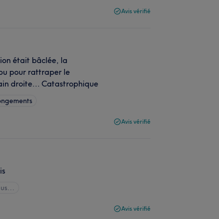
Avis vérifié
ion était bâclée, la
pu pour rattraper le
 main droite… Catastrophique
longements
Avis vérifié
is
lus...
Avis vérifié