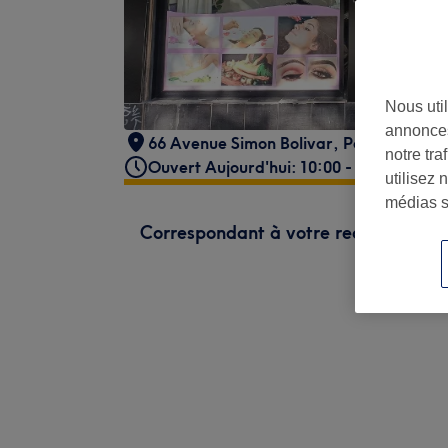
Nous util
annonces
66 Avenue Simon Bolivar
,
Paris
,
75019
notre tr
Ouvert Aujourd'hui: 10:00 - 20:00
utilisez 
médias s
Correspondant à votre recherche