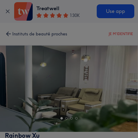
Treatwell
Use app
130K
Instituts de beauté proches
JE M'IDENTIFIE
Rainbow Xu