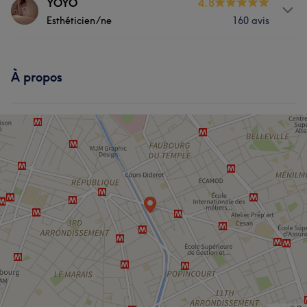
Prestations
YOYO
4.8
Esthéticien/ne
160 avis
Visage
Massage
Épilation
Prestations
Manucure et Beauté des pieds
À propos
Visage
Massage
Épilation
L'avis de nos clients sur Chloé
Manucure et Beauté des pieds
Attentif/ive
11
Expérimenté/e
10
Perfectionniste
9
Expert/e
8