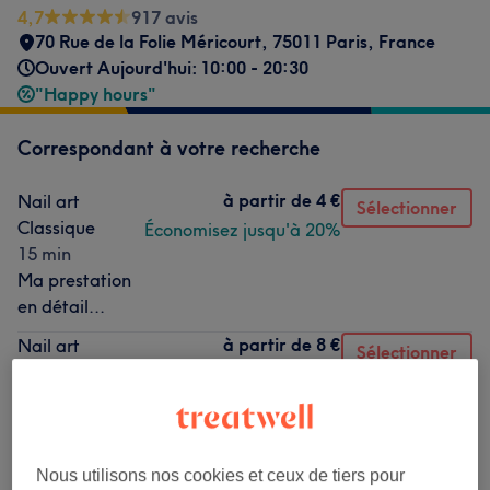
4,7
917 avis
70 Rue de la Folie Méricourt, 75011 Paris, France
Ouvert Aujourd'hui: 10:00 - 20:30
"Happy hours"
Correspondant à votre recherche
à partir de
4 €
Nail art
Sélectionner
Classique
Économisez jusqu'à 20%
15 min
Ma prestation
en détail...
à partir de
8 €
Nail art
Sélectionner
Complexe
Économisez jusqu'à 20%
15 min
Ma prestation
en détail...
Nous utilisons nos cookies et ceux de tiers pour