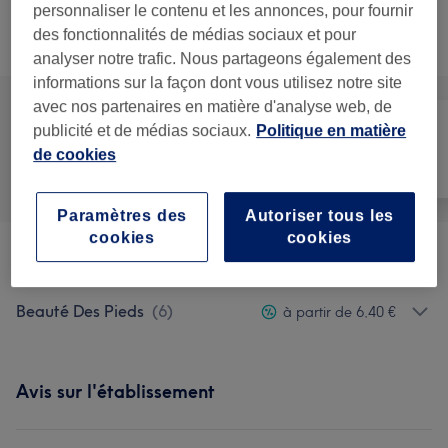
personnaliser le contenu et les annonces, pour fournir
Ce n'est pas ce que vous recherchiez ?
des fonctionnalités de médias sociaux et pour
Recherchez dans notre liste de prestations
analyser notre trafic. Nous partageons également des
informations sur la façon dont vous utilisez notre site
avec nos partenaires en matière d'analyse web, de
publicité et de médias sociaux.
Politique en matière
de cookies
Manucure et
Tout
Épilation
Beauté des pieds
Paramètres des
Autoriser tous les
cookies
cookies
Manucure
(
22
)
à partir de 4 €
Beauté Des Pieds
(
6
)
à partir de 6,40 €
Avis sur l'établissement