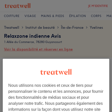
JE M'IDENTIFIE
COIFFURE
VISAGE
MAINS & PIEDS
ÉPILATION
CORPS
MA
Treatwell
Institut de beauté
Île-de-France
Yvelines
>
>
>
Relaxzone indienne Avis
1 Allée du Commerce, 78280 Guyancourt
Voir la disponibilité et réserver en ligne
Les avis sont écrits par les clients après leur visite.
4,0
Nous utilisons nos cookies et ceux de tiers pour
8 avis
personnaliser le contenu et les annonces, pour fournir
des fonctionnalités de médias sociaux et pour
Ambiance
analyser notre trafic. Nous partageons également des
informations sur la façon dont vous utilisez notre site