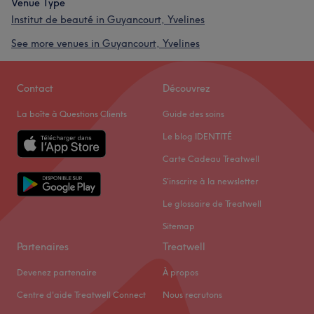
Venue Type
Institut de beauté in Guyancourt, Yvelines
See more venues in Guyancourt, Yvelines
Contact
Découvrez
La boîte à Questions Clients
Guide des soins
Le blog IDENTITÉ
Carte Cadeau Treatwell
S'inscrire à la newsletter
Le glossaire de Treatwell
Sitemap
Partenaires
Treatwell
Devenez partenaire
À propos
Centre d'aide Treatwell Connect
Nous recrutons