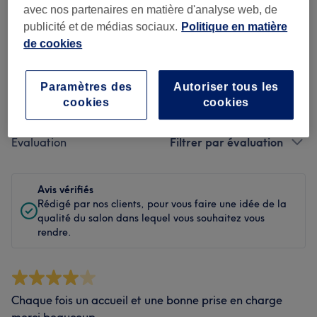
Propreté
avec nos partenaires en matière d'analyse web, de
publicité et de médias sociaux.
Politique en matière
Personnel
de cookies
Paramètres des
Autoriser tous les
Filtrer les avis
cookies
cookies
Évaluation
Filtrer par évaluation
Avis vérifiés
Rédigé par nos clients, pour vous faire une idée de la
qualité du salon dans lequel vous souhaitez vous
rendre.
Chaque fois un accueil et une bonne prise en charge