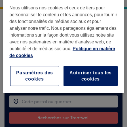
5 Passage Saint-Antoine
,
Paris
,
75011
Nous utilisons nos cookies et ceux de tiers pour
personnaliser le contenu et les annonces, pour fournir
des fonctionnalités de médias sociaux et pour
Désolé, cet établissement n'est
analyser notre trafic. Nous partageons également des
temporairement pas disponible sur
informations sur la façon dont vous utilisez notre site
Treatwell.
avec nos partenaires en matière d'analyse web, de
publicité et de médias sociaux.
Politique en matière
Mais découvrez ci-dessous des partenaires
de cookies
similaires qui pourraient vous plaire.
Paramètres des
Autoriser tous les
Trouver les meilleurs établissements
cookies
cookies
autour de vous
Recherchez sur Treatwell