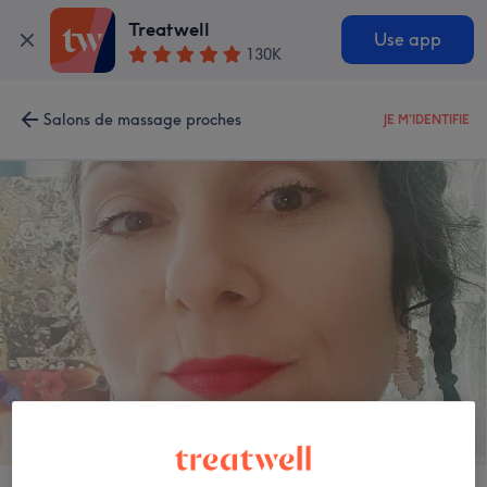
Treatwell
Use app
130K
Salons de massage proches
JE M'IDENTIFIE
Rose & Âme - Paris 11