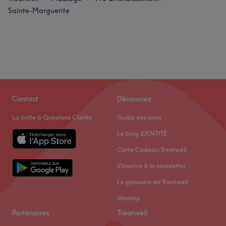
Sainte-Marguerite
Contact
Découvrez
La boîte à Questions Clients
Guide des soins
Le blog IDENTITÉ
Carte Cadeau Treatwell
S'inscrire à la newsletter
Le glossaire de Treatwell
Sitemap
Partenaires
Treatwell