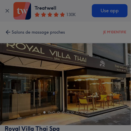
Treatwell
Use app
130K
Salons de massage proches
JE M'IDENTIFIE
Royal Villa Thai Spa