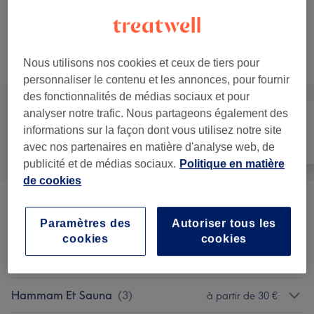
40 €
Massage découerte
Sélectionner
30 min
Ma prestation en détail...
50 €
Recherchez dans notre liste de prestations
Nous utilisons nos cookies et ceux de tiers pour
personnaliser le contenu et les annonces, pour fournir
des fonctionnalités de médias sociaux et pour
analyser notre trafic. Nous partageons également des
informations sur la façon dont vous utilisez notre site
Tout
Visage
Massage
avec nos partenaires en matière d'analyse web, de
publicité et de médias sociaux.
Politique en matière
de cookies
Massage Classique
(
11
)
à partir de 40 €
Paramètres des
Autoriser tous les
cookies
cookies
Réflexologie Et Massage
à partir de 75 €
Lymphatique
(
1
)
Hammam Et Sauna
(
3
)
à partir de 30 €