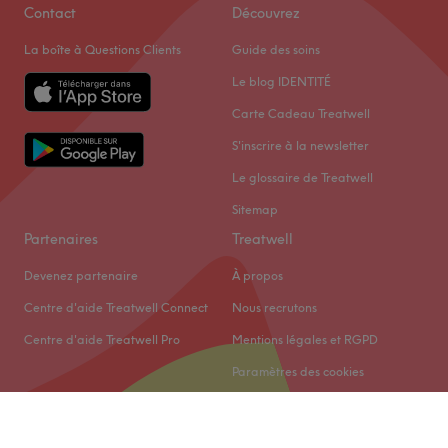
Contact
Découvrez
La boîte à Questions Clients
Guide des soins
Le blog IDENTITÉ
Carte Cadeau Treatwell
S'inscrire à la newsletter
Le glossaire de Treatwell
Sitemap
Partenaires
Treatwell
Devenez partenaire
À propos
Centre d'aide Treatwell Connect
Nous recrutons
Centre d'aide Treatwell Pro
Mentions légales et RGPD
Paramètres des cookies
© 2026 Treatwell Limited