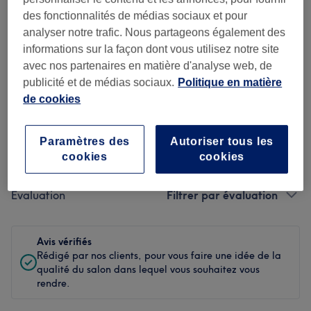
des fonctionnalités de médias sociaux et pour
Propreté
analyser notre trafic. Nous partageons également des
informations sur la façon dont vous utilisez notre site
Personnel
avec nos partenaires en matière d'analyse web, de
publicité et de médias sociaux.
Politique en matière
de cookies
Filtrer les avis
Paramètres des
Autoriser tous les
Soin de
cookies
cookies
Toutes les prestations
beauté
Évaluation
Filtrer par évaluation
Avis vérifiés
Rédigé par nos clients, pour vous faire une idée de la
qualité du salon dans lequel vous souhaitez vous
rendre.