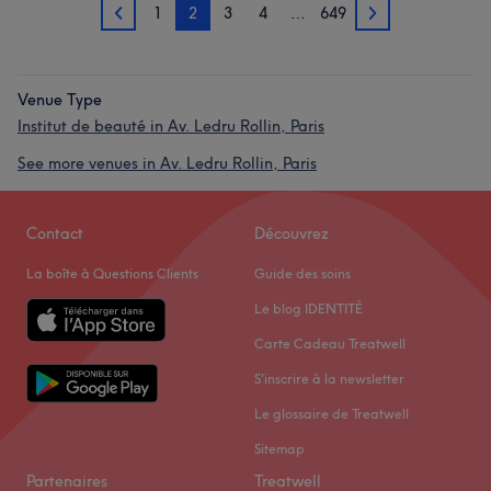
1
2
3
4
…
649
1
3
Venue Type
Institut de beauté in Av. Ledru Rollin, Paris
See more venues in Av. Ledru Rollin, Paris
Contact
Découvrez
La boîte à Questions Clients
Guide des soins
Le blog IDENTITÉ
Carte Cadeau Treatwell
S'inscrire à la newsletter
Le glossaire de Treatwell
Sitemap
Partenaires
Treatwell