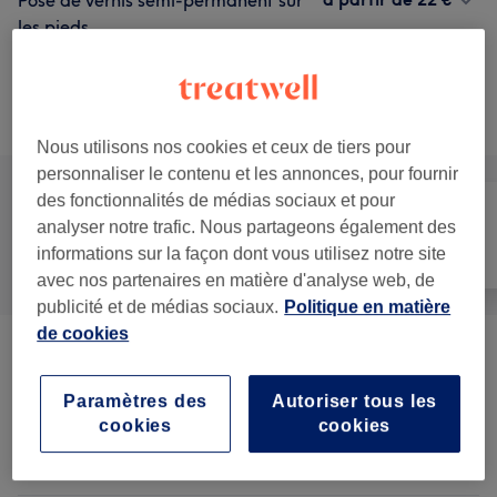
Pose de vernis semi-permanent sur
les pieds
30 min
Ma prestation en détail...
Recherchez dans notre liste de prestations
Nous utilisons nos cookies et ceux de tiers pour
personnaliser le contenu et les annonces, pour fournir
des fonctionnalités de médias sociaux et pour
analyser notre trafic. Nous partageons également des
Manucure et
Tout
Épilation
informations sur la façon dont vous utilisez notre site
Beauté des pieds
avec nos partenaires en matière d'analyse web, de
publicité et de médias sociaux.
Politique en matière
de cookies
Manucure
(
5
)
à partir de 10 €
Paramètres des
Autoriser tous les
Beauté Des Pieds
(
5
)
à partir de 15 €
cookies
cookies
Henné
(
1
)
5 €