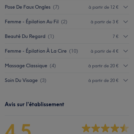
Pose De Faux Ongles
(
7
)
à partir de 12 €
Femme - Épilation Au Fil
(
2
)
à partir de 3 €
Beauté Du Regard
(
1
)
7 €
Femme - Épilation À La Cire
(
10
)
à partir de 4 €
Massage Classique
(
4
)
à partir de 20 €
Soin Du Visage
(
3
)
à partir de 20 €
Avis sur l'établissement
4,5