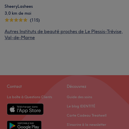
SheeryLashees
3,0 km de moi
(115)
Autres Instituts de beauté proches de Le Plessis-Trévise,
Val-de-Marne
Contact
Découvrez
La boîte à Questions Clients
Guide des soins
Le blog IDENTITÉ
Carte Cadeau Treatwell
S'inscrire à la newsletter