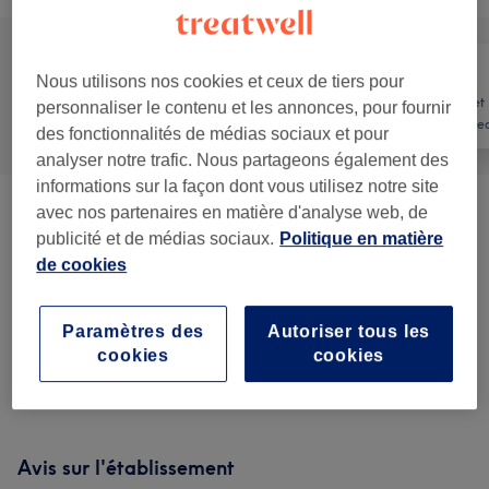
Nous utilisons nos cookies et ceux de tiers pour
Manucure et
personnaliser le contenu et les annonces, pour fournir
Tout
Coiffure
Beauté des pie
des fonctionnalités de médias sociaux et pour
analyser notre trafic. Nous partageons également des
informations sur la façon dont vous utilisez notre site
avec nos partenaires en matière d'analyse web, de
Femme - Coupe De Cheveux Et
à partir de 5 €
publicité et de médias sociaux.
Politique en matière
Coiffure
(
4
)
de cookies
Homme - Coupe De Cheveux Et
à partir de 5 €
Barbier
(
2
)
Paramètres des
Autoriser tous les
cookies
cookies
Femme - Forfaits
(
24
)
à partir de 34 €
Avis sur l'établissement