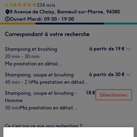
4,9
234 avis
8 Avenue de Choisy
,
Bonneuil-sur-Marne
,
94380
Ouvert Mardi: 09:00 - 19:00
Correspondant à votre recherche
à partir de
19 €
Shampoing et brushing
20 min - 30 min
Ma prestation en détail...
à partir de
30 €
Shampoing, coupe et brushing
45 min - 2 h
Ma prestation en détail...
18 €
Shampoing, coupe et brushing -
Sélectionner
Homme
30 min
Ma prestation en détail...
Ce n'est pas ce que vous recherchiez ?
Recherchez dans notre liste de prestations