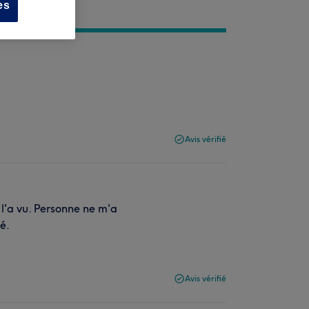
es
Avis vérifié
 l'a vu. Personne ne m'a
é.
Avis vérifié