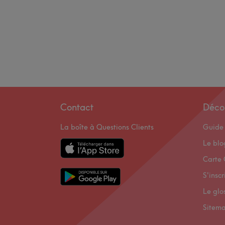
Contact
Déco
La boîte à Questions Clients
Guide 
Le bl
Carte 
S'inscr
Le glo
Sitem