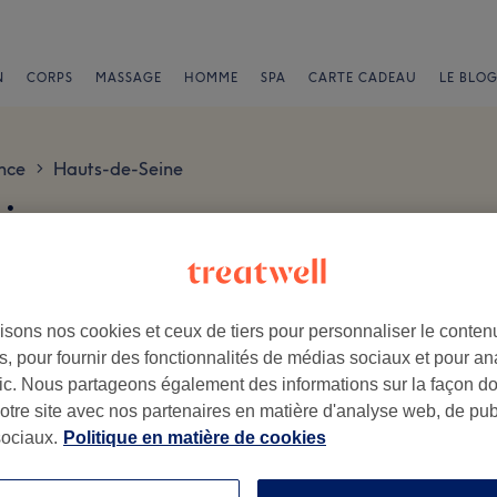
N
CORPS
MASSAGE
HOMME
SPA
CARTE CADEAU
LE BLOG
nce
Hauts-de-Seine
>
is
ce
isons nos cookies et ceux de tiers pour personnaliser le contenu
, pour fournir des fonctionnalités de médias sociaux et pour an
afic. Nous partageons également des informations sur la façon d
notre site avec nos partenaires en matière d'analyse web, de publ
.
ociaux.
Politique en matière de cookies
Ambiance
Pe