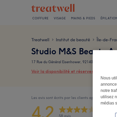
COIFFURE
VISAGE
MAINS & PIEDS
ÉPILATIO
Treatwell
Institut de beauté
Île-de-Fra
>
>
Studio M&S Beauty Av
17 Rue du Général Eisenhower, 92140 Clamart, Fran
Voir la disponibilité et réserver en ligne
Nous util
annonces
notre tr
utilisez 
Les avis sont écrits par les clients après leur visite
médias s
4,2
58 avis