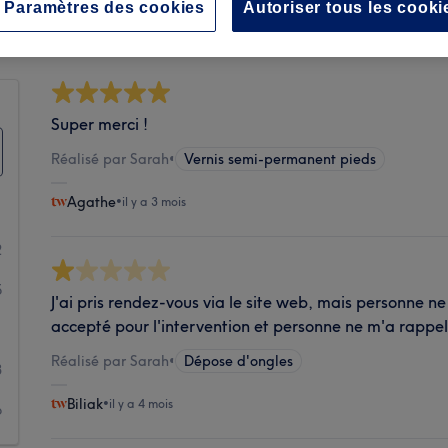
Propreté
Paramètres des cookies
Autoriser tous les cooki
Super merci !
Réalisé par Sarah
•
Vernis semi-permanent pieds
Agathe
•
il y a 3 mois
2
5
J'ai pris rendez-vous via le site web, mais personne ne
accepté pour l'intervention et personne ne m'a rappel
1
Réalisé par Sarah
•
Dépose d'ongles
3
Biliak
•
il y a 4 mois
6