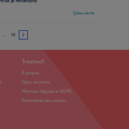
ille je reviendrai
Avis vérifié
…
10
3
Treatwell
À propos
t
Nous recrutons
Mentions légales et RGPD
Paramètres des cookies