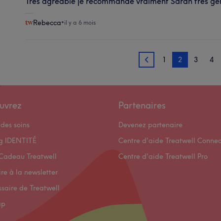
Très agréable je recommande vraiment Sarah très gent
Rebecca
•
il y a 6 mois
1
2
3
4
1
uvrez
Partenaires
des soins
Devenez partenaire
og IDENTITÉ
Centre d'aide Treatwell Connec
Cadeau Treatwell
Centre d'aide Treatwell Pro
ire à la newsletter
ssaire de Treatwell
ap