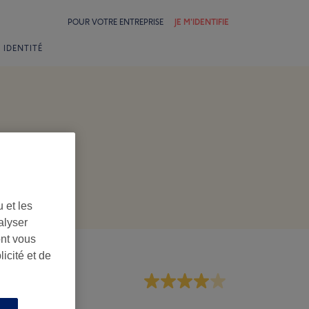
POUR VOTRE ENTREPRISE
JE M'IDENTIFIE
 IDENTITÉ
 et les
alyser
ont vous
icité et de
rsonnel