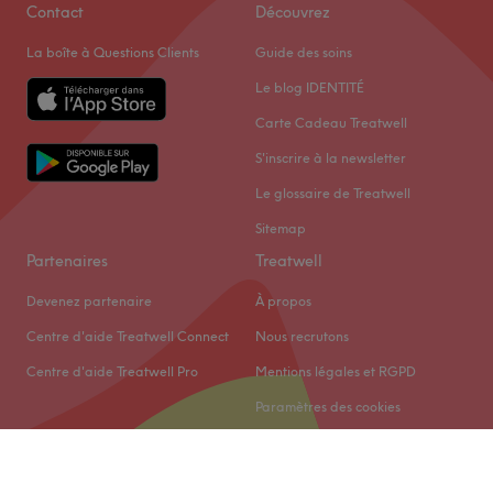
Contact
Découvrez
La boîte à Questions Clients
Guide des soins
Le blog IDENTITÉ
Carte Cadeau Treatwell
S'inscrire à la newsletter
Le glossaire de Treatwell
Sitemap
Partenaires
Treatwell
Devenez partenaire
À propos
Centre d'aide Treatwell Connect
Nous recrutons
Centre d'aide Treatwell Pro
Mentions légales et RGPD
Paramètres des cookies
© 2026 Treatwell Limited