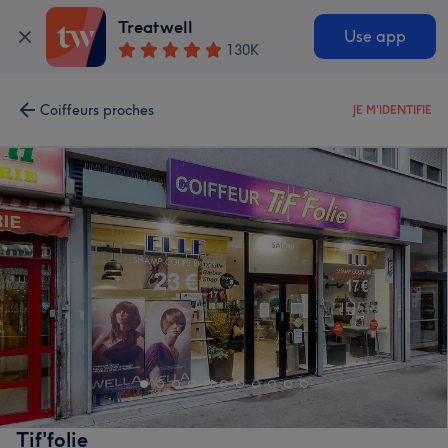
Treatwell
Use app
130K
Coiffeurs proches
JE M'IDENTIFIE
Tif'folie