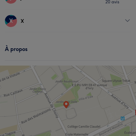
20 avis
Coiffure
Prestations
X
X
Coiffure
Prestations
À propos
Coiffure