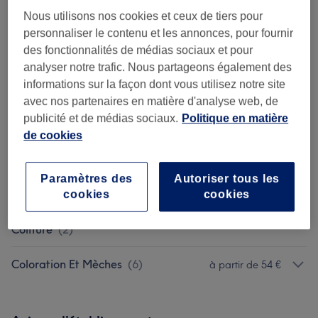
Ma prestation en détail...
Nous utilisons nos cookies et ceux de tiers pour
à partir de
220 €
personnaliser le contenu et les annonces, pour fournir
Femme - Lissage Japonais
des fonctionnalités de médias sociaux et pour
3 h - 5 h 30 min
analyser notre trafic. Nous partageons également des
Ma prestation en détail...
informations sur la façon dont vous utilisez notre site
avec nos partenaires en matière d'analyse web, de
Recherchez dans notre liste de prestations
publicité et de médias sociaux.
Politique en matière
de cookies
Femme - Coupe De Cheveux Et
à partir de 5 €
Coiffure
(
10
)
Paramètres des
Autoriser tous les
cookies
cookies
Enfant - Coupe De Cheveux Et
à partir de 15 €
Coiffure
(
2
)
Coloration Et Mèches
(
6
)
à partir de 54 €