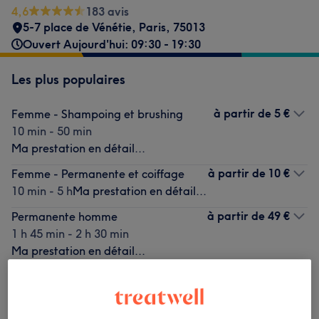
4,6
183 avis
5-7 place de Vénétie
,
Paris
,
75013
Ouvert Aujourd'hui: 09:30 - 19:30
Les plus populaires
à partir de
5 €
Femme - Shampoing et brushing
10 min - 50 min
Ma prestation en détail...
à partir de
10 €
Femme - Permanente et coiffage
10 min - 5 h
Ma prestation en détail...
à partir de
49 €
Permanente homme
1 h 45 min - 2 h 30 min
Ma prestation en détail...
à partir de
54 €
Femme - Coloration des racines,
shampoing et brushing
1 h 10 min - 1 h 35 min