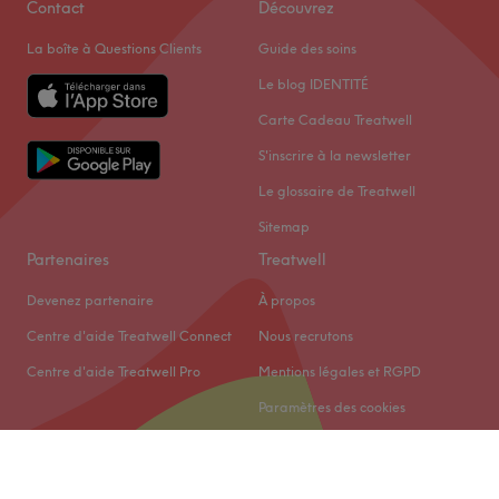
Contact
Découvrez
La boîte à Questions Clients
Guide des soins
Le blog IDENTITÉ
Carte Cadeau Treatwell
S'inscrire à la newsletter
Le glossaire de Treatwell
Sitemap
Partenaires
Treatwell
Devenez partenaire
À propos
Centre d'aide Treatwell Connect
Nous recrutons
Centre d'aide Treatwell Pro
Mentions légales et RGPD
Paramètres des cookies
© 2026 Treatwell Limited