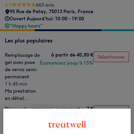
4,9
663 avis
95 Rue de Patay, 75013 Paris, France
Ouvert Aujourd'hui: 10:00 - 19:00
"Happy hours"
Les plus populaires
à partir de
40,80 €
Remplissage de
Sélectionner
gel avec pose
Économisez jusqu'à 15%
de vernis semi-
permanent
1 h 45 min
Ma prestation
en détail...
7 €
Dépose de vernis semi-permanent
Sélectionner
15 min
Ma prestation en détail...
5 €
Supplément French
Sélectionner