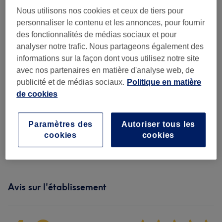
15 min
Ma prestation en détail...
Nous utilisons nos cookies et ceux de tiers pour
17 €
Manucure sans pose de vernis
Sélectionner
personnaliser le contenu et les annonces, pour fournir
30 min
Ma prestation en détail...
des fonctionnalités de médias sociaux et pour
48 €
analyser notre trafic. Nous partageons également des
Pose complète de gel sans vernis
Sélectionner
informations sur la façon dont vous utilisez notre site
1 h 15 min
Ma prestation en détail...
avec nos partenaires en matière d'analyse web, de
publicité et de médias sociaux.
Politique en matière
Recherchez dans notre liste de prestations
de cookies
Manucure
(
25
)
à partir de 5 €
Paramètres des
Autoriser tous les
cookies
cookies
Beauté Des Pieds
(
6
)
à partir de 13 €
Avis sur l'établissement