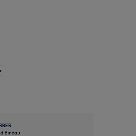
on
RBER
rd Bineau