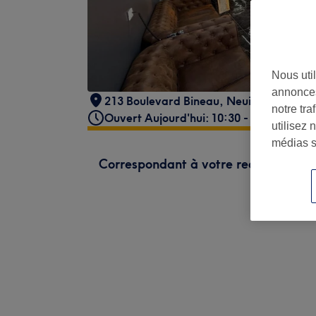
Nous util
annonces
213 Boulevard Bineau
,
Neuilly-sur-Sein
notre tr
Ouvert Aujourd'hui: 10:30 - 20:00
utilisez 
médias s
Correspondant à votre recherche