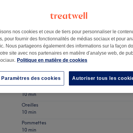
isons nos cookies et ceux de tiers pour personnaliser le contenu
, pour fournir des fonctionnalités de médias sociaux et pour an
e
,
92200
afic. Nous partageons également des informations sur la façon d
notre site avec nos partenaires en matière d'analyse web, de publ
ociaux.
Politique en matière de cookies
Homme - Épilation à la cire du visage
Ma prestation en détail...
Paramètres des cookies
Autoriser tous les cooki
Nez
10 min
Oreilles
10 min
Pommettes
10 min