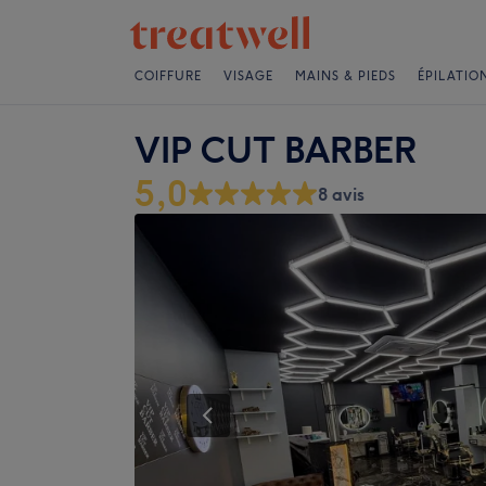
COIFFURE
VISAGE
MAINS & PIEDS
ÉPILATIO
VIP CUT BARBER
5,0
8 avis