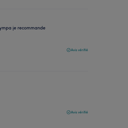
s sympa je recommande
Avis vérifié
Avis vérifié