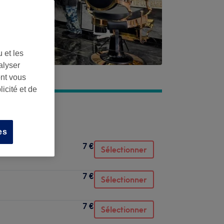
 et les
alyser
ont vous
icité et de
es
7 €
Sélectionner
7 €
Sélectionner
7 €
Sélectionner