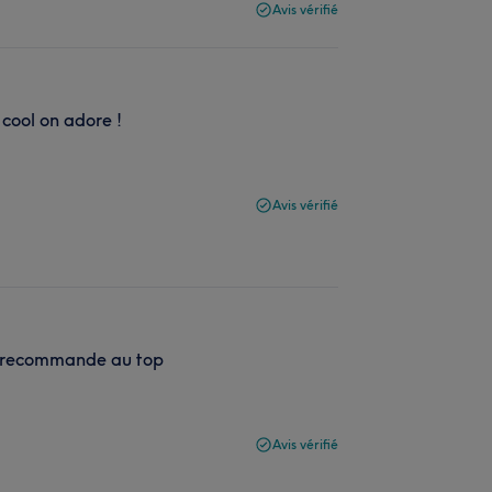
Avis vérifié
cool on adore !
Avis vérifié
 Je recommande au top
Avis vérifié