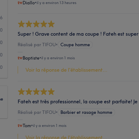
Diallo
•
il y a environ 13 heures
6
0
Super ! Grave content de ma coupe ! Fateh est super 
0
Réalisé par TIFOU
•
Coupe homme
0
Baptiste
•
il y a environ 1 mois
0
Voir la réponse de l'établissement...
ne
Fateh est très professionnel, la coupe est parfaite!
Réalisé par TIFOU
•
Barbier et rasage homme
Tom
•
il y a environ 1 mois
Voir la réponse de l'établissement...