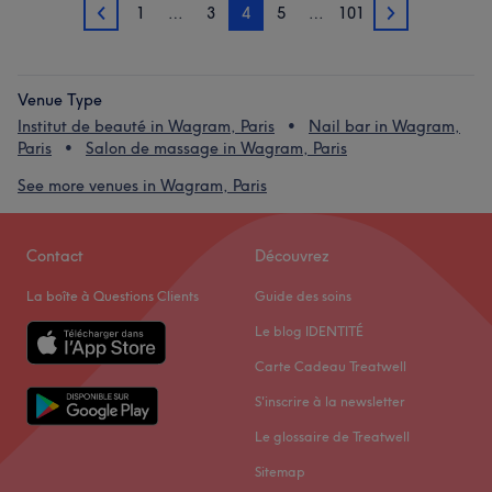
1
…
3
4
5
…
101
3
5
Venue Type
Institut de beauté in Wagram, Paris
Nail bar in Wagram,
Paris
Salon de massage in Wagram, Paris
See more venues in Wagram, Paris
Contact
Découvrez
La boîte à Questions Clients
Guide des soins
Le blog IDENTITÉ
Carte Cadeau Treatwell
S'inscrire à la newsletter
Le glossaire de Treatwell
Sitemap