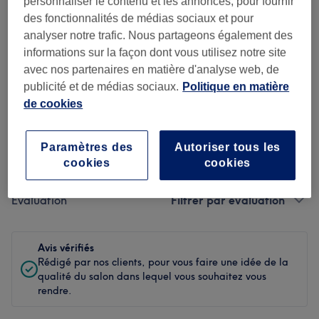
personnaliser le contenu et les annonces, pour fournir
des fonctionnalités de médias sociaux et pour
Propreté
analyser notre trafic. Nous partageons également des
informations sur la façon dont vous utilisez notre site
Personnel
avec nos partenaires en matière d'analyse web, de
publicité et de médias sociaux.
Politique en matière
de cookies
Filtrer les avis
Paramètres des
Autoriser tous les
Soin de
Toutes les prestations
cookies
cookies
beauté
Évaluation
Filtrer par évaluation
Avis vérifiés
Rédigé par nos clients, pour vous faire une idée de la
qualité du salon dans lequel vous souhaitez vous
rendre.