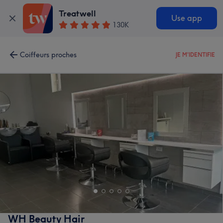
Treatwell
Use app
130K
Coiffeurs proches
JE M'IDENTIFIE
WH Beauty Hair