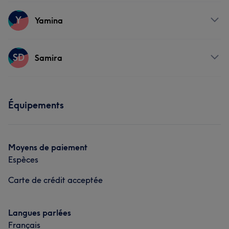
Visage
Coiffure
Prestations
Y
Yamina
Visage
Coiffure
Prestations
SD
Samira
Visage
Coiffure
Prestations
Équipements
Visage
Coiffure
Moyens de paiement
Espèces
Carte de crédit acceptée
Langues parlées
Français