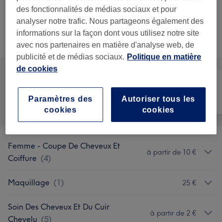
Shampoing
Sélectionner
des fonctionnalités de médias sociaux et pour
10 min
Ma prestation en détail...
analyser notre trafic. Nous partageons également des
informations sur la façon dont vous utilisez notre site
Recherchez dans notre liste de prestations
avec nos partenaires en matière d'analyse web, de
publicité et de médias sociaux.
Politique en matière
de cookies
Paramètres des
Autoriser tous les
Tout
Coiffure
Visage
cookies
cookies
Femme - Coupe De Cheveux Et
à partir de 10 €
Coiffure
(
4
)
Maquillage
(
1
)
25 €
Soin Des Cheveux Et Du Cuir
à partir de 2 €
Chevelu
(
5
)