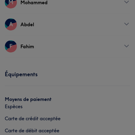
M
Mohammed
Prestations
A
Abdel
Visage
Coiffure
Prestations
F
Fahim
Visage
Coiffure
Prestations
Équipements
Visage
Coiffure
Moyens de paiement
Espèces
Carte de crédit acceptée
Carte de débit acceptée