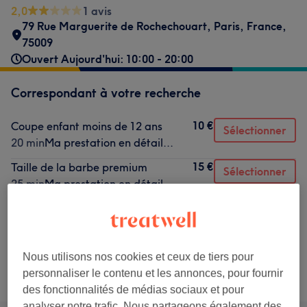
2,0
1 avis
79 Rue Marguerite de Rochechouart
,
Paris
,
France
,
75009
Ouvert Aujourd'hui: 10:00 - 20:00
Correspondant à votre recherche
10 €
Coupe enfant moins de 12 ans
Sélectionner
20 min
Ma prestation en détail...
15 €
Taille de la barbe premium
Sélectionner
25 min
Ma prestation en détail...
18 €
Soin du visage
Sélectionner
30 min
Ma prestation en détail...
Nous utilisons nos cookies et ceux de tiers pour
Ce n'est pas ce que vous recherchiez ?
personnaliser le contenu et les annonces, pour fournir
Recherchez dans notre liste de prestations
des fonctionnalités de médias sociaux et pour
analyser notre trafic. Nous partageons également des