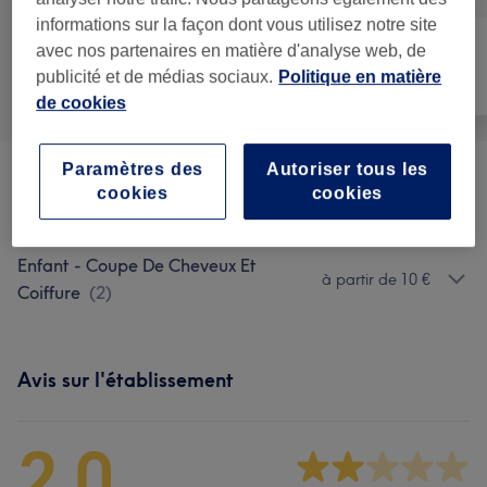
informations sur la façon dont vous utilisez notre site
avec nos partenaires en matière d'analyse web, de
publicité et de médias sociaux.
Politique en matière
Tout
Coiffure
Visage
de cookies
Paramètres des
Autoriser tous les
Homme - Coupe De Cheveux Et
cookies
cookies
à partir de 15 €
Barbier
(
6
)
Enfant - Coupe De Cheveux Et
à partir de 10 €
Coiffure
(
2
)
Avis sur l'établissement
2,0