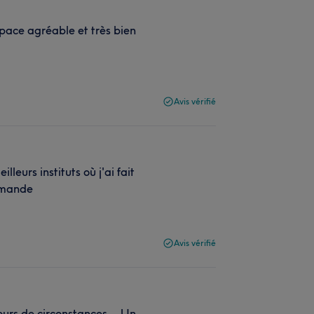
pace agréable et très bien
Avis vérifié
leurs instituts où j'ai fait
ommande
Avis vérifié
ncours de circonstances… Un