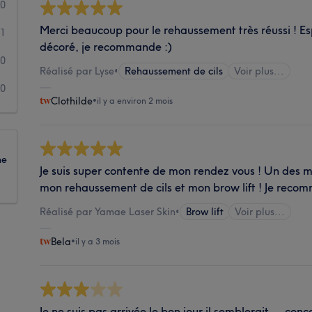
0
Merci beaucoup pour le rehaussement très réussi ! Es
1
décoré, je recommande :)
0
Réalisé par Lyse
•
Rehaussement de cils
Voir plus...
0
Clothilde
•
il y a environ 2 mois
ne
Je suis super contente de mon rendez vous ! Un des meil
mon rehaussement de cils et mon brow lift ! Je rec
Réalisé par Yamae Laser Skin
•
Brow lift
Voir plus...
Bela
•
il y a 3 mois
Je ne suis pas arrivée le bon jour il semblerait … co