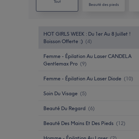
Tout
Beauté des pieds
HOT GIRLS WEEK : Du 1er Au 8 Juillet !
Boisson Offerte :)
(
4
)
Femme - Épilation Au Laser CANDELA
Gentlemax Pro
(
9
)
Femme - Épilation Au Laser Diode
(
10
)
Soin Du Visage
(
5
)
Beauté Du Regard
(
6
)
Beauté Des Mains Et Des Pieds
(
12
)
Homme - Épilation Au Laser
(
2
)