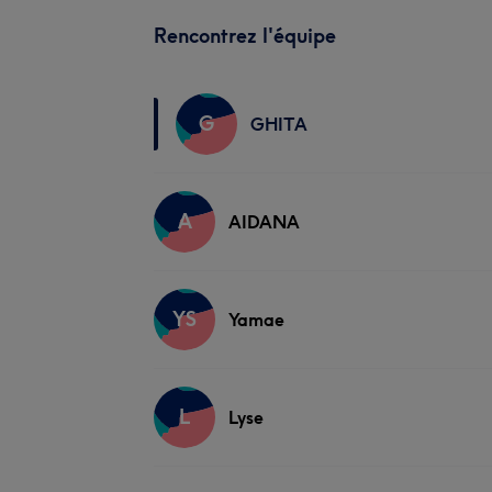
Rencontrez l'équipe
G
GHITA
A
AIDANA
YS
Yamae
L
Lyse