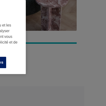
 et les
alyser
ont vous
icité et de
es