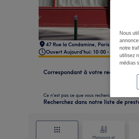
Nous util
annonces
47 Rue la Condamine
,
Paris
,
75017
notre tr
Ouvert Aujourd'hui: 10:00 - 20:00
utilisez 
médias s
Correspondant à votre recherche
Ce n'est pas ce que vous recherchiez ?
Recherchez dans notre liste de prest
Manucure et