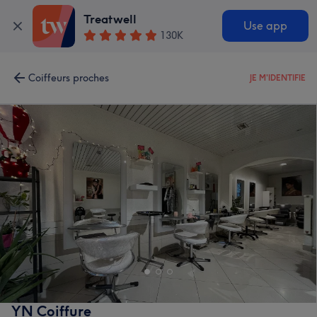
Treatwell
Use app
130K
Coiffeurs proches
JE M'IDENTIFIE
YN Coiffure