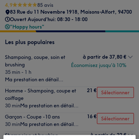
4,9
85 avis
83 Rue du 11 Novembre 1918
,
Maisons-Alfort
,
94700
Ouvert Aujourd'hui: 08:30 - 18:00
"Happy hours"
Les plus populaires
à partir de
37,80 €
Shampoing, coupe, soin et
brushing
Économisez jusqu'à 10%
35 min - 1 h
Ma prestation en détail...
21 €
Homme - Shampoing, coupe et
Sélectionner
coiffage
30 min
Ma prestation en détail...
16 €
Garçon - Coupe -10 ans
Sélectionner
30 min
Ma prestation en détail...
à partir de
22 €
Shampoing et brushing