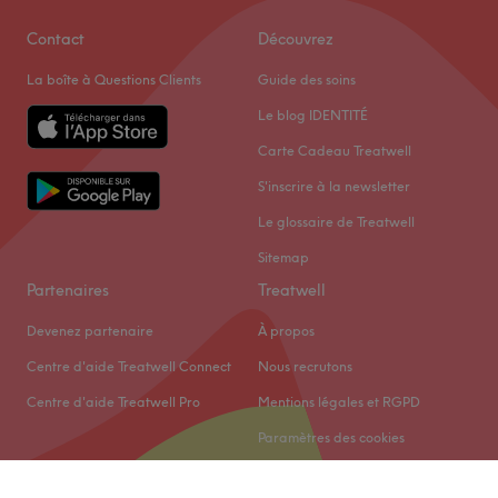
Contact
Découvrez
La boîte à Questions Clients
Guide des soins
Le blog IDENTITÉ
Carte Cadeau Treatwell
S'inscrire à la newsletter
Le glossaire de Treatwell
Sitemap
Partenaires
Treatwell
Devenez partenaire
À propos
Centre d'aide Treatwell Connect
Nous recrutons
Centre d'aide Treatwell Pro
Mentions légales et RGPD
Paramètres des cookies