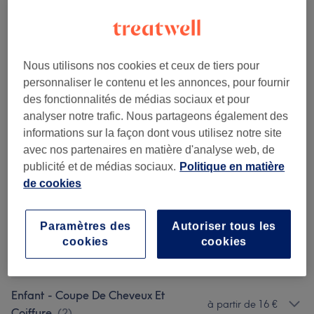
30 min - 45 min
Ma prestation en détail...
8 €
Homme - Taille de la barbe
Sélectionner
Nous utilisons nos cookies et ceux de tiers pour
10 min
Ma prestation en détail...
personnaliser le contenu et les annonces, pour fournir
des fonctionnalités de médias sociaux et pour
Recherchez dans notre liste de prestations
analyser notre trafic. Nous partageons également des
informations sur la façon dont vous utilisez notre site
avec nos partenaires en matière d'analyse web, de
Coloration Des Racines Femme
(
4
)
à partir de 69 €
publicité et de médias sociaux.
Politique en matière
de cookies
Femme - Coupe De Cheveux Et
à partir de 22 €
Coiffure
(
5
)
Paramètres des
Autoriser tous les
cookies
cookies
Homme - Coupe De Cheveux Et
à partir de 8 €
Barbier
(
2
)
Enfant - Coupe De Cheveux Et
à partir de 16 €
Coiffure
(
2
)