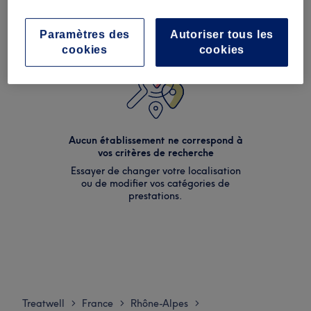
Paramètres des
Autoriser tous les
cookies
cookies
Aucun établissement ne correspond à
vos critères de recherche
Essayer de changer votre localisation
ou de modifier vos catégories de
prestations.
Treatwell
France
Rhône-Alpes
>
>
>