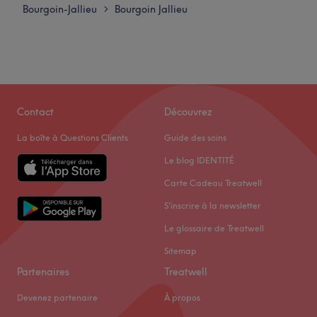
Bourgoin-Jallieu
Bourgoin Jallieu
>
Contact
Découvrez
La boîte à Questions Clients
Guide des soins
Le blog IDENTITÉ
Carte Cadeau Treatwell
S'inscrire à la newsletter
Le glossaire de Treatwell
Sitemap
Partenaires
Treatwell
Devenez partenaire
À propos