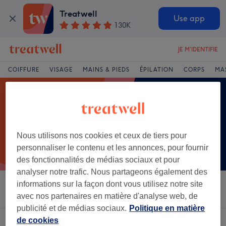
Treatwell
Use app
130K
JE M'IDENTIFIE
COIFFURE
VISAGE
MAINS & PIEDS
ÉPILATION
CORPS
MA
Nous utilisons nos cookies et ceux de tiers pour
personnaliser le contenu et les annonces, pour fournir
des fonctionnalités de médias sociaux et pour
analyser notre trafic. Nous partageons également des
informations sur la façon dont vous utilisez notre site
Trier par
Salons
Offres Express
Note
avec nos partenaires en matière d'analyse web, de
publicité et de médias sociaux.
Politique en matière
de cookies