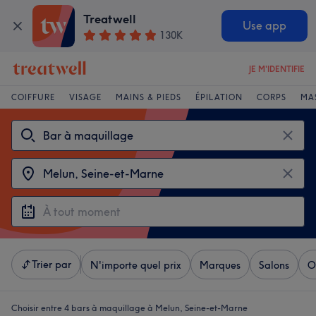
Treatwell
Use app
130K
JE M'IDENTIFIE
COIFFURE
VISAGE
MAINS & PIEDS
ÉPILATION
CORPS
MA
Trier par
N'importe quel prix
Marques
Salons
O
Choisir entre 4
bars à maquillage à Melun, Seine-et-Marne