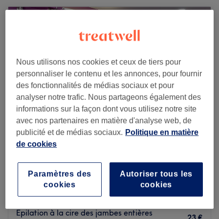
Nous utilisons nos cookies et ceux de tiers pour
personnaliser le contenu et les annonces, pour fournir
des fonctionnalités de médias sociaux et pour
analyser notre trafic. Nous partageons également des
informations sur la façon dont vous utilisez notre site
avec nos partenaires en matière d'analyse web, de
publicité et de médias sociaux.
Politique en matière
de cookies
Say Beaute Indien
4,1
30 avis
Melun, Seine-et-Marne
Montrer sur la carte
Paramètres des
Autoriser tous les
Epilation à la cire des demi-bras
cookies
cookies
10 €
30 min
Epilation à la cire des jambes entières
23 €