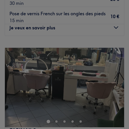
30 min
Pose de vernis French sur les ongles des pieds
10 €
15 min
Je veux en savoir plus
Lundi
10:00
–
19:30
Mardi
10:00
–
19:30
Mercredi
10:00
–
19:30
Jeudi
10:00
–
19:30
Vendredi
10:00
–
19:30
Samedi
10:00
–
19:30
Dimanche
10:00
–
19:30
Poussez les portes de Say Beaute Indien, un très joli salon
de beauté situé dans le centre de Melun !
Transport public le plus proche : RER Melun L’équipe :
Une équipe chaleureuse et professionnelle !