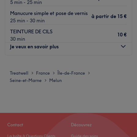
5 min - 25 min
Manucure simple et pose de vernis
à partir de
15 €
25 min - 30 min
TEINTURE DE CILS
10 €
30 min
Je veux en savoir plus
Lundi
10:00
–
11:00
Mardi
Fermé
Treatwell
France
Île-de-France
>
>
>
Mercredi
Fermé
Seine-et-Marne
Melun
>
Jeudi
Fermé
Vendredi
Fermé
Samedi
Fermé
Dimanche
Fermé
Situé à Melun, Bollywood institut de beauté est un bar à
Contact
Découvrez
maquillage qui vous offre une expérience de beauté
La boîte à Questions Clients
Guide des soins
unique. Ce lieu est l'endroit idéal pour obtenir un look