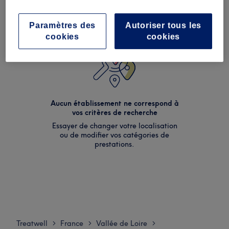
Paramètres des
Autoriser tous les
cookies
cookies
Aucun établissement ne correspond à
vos critères de recherche
Essayer de changer votre localisation
ou de modifier vos catégories de
prestations.
Treatwell
France
Vallée de Loire
>
>
>