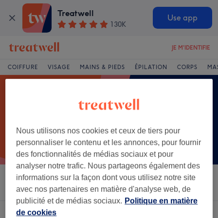
Treatwell
Use app
130K
JE M'IDENTIFIE
COIFFURE
VISAGE
MAINS & PIEDS
ÉPILATION
CORPS
MA
Nous utilisons nos cookies et ceux de tiers pour
personnaliser le contenu et les annonces, pour fournir
des fonctionnalités de médias sociaux et pour
analyser notre trafic. Nous partageons également des
informations sur la façon dont vous utilisez notre site
Trier par
Salons
Offres Express
Note
avec nos partenaires en matière d'analyse web, de
publicité et de médias sociaux.
Politique en matière
de cookies