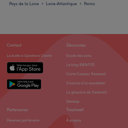
Pays de la Loire
Loire-Atlantique
Pornic
>
>
Contact
Découvrez
La boîte à Questions Clients
Guide des soins
Le blog IDENTITÉ
Carte Cadeau Treatwell
S'inscrire à la newsletter
Le glossaire de Treatwell
Sitemap
Partenaires
Treatwell
Devenez partenaire
À propos