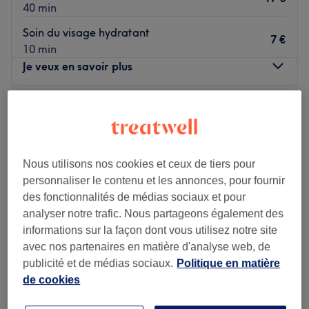
40 min
Soin du visage hydratant
7 €
10 min
Je veux en savoir plus
Lundi
09:00
–
19:00
Mardi
09:00
–
19:00
Mercredi
09:00
–
19:00
Jeudi
09:00
–
19:00
Nous utilisons nos cookies et ceux de tiers pour
Vendredi
09:00
–
19:00
personnaliser le contenu et les annonces, pour fournir
Samedi
09:00
–
19:00
des fonctionnalités de médias sociaux et pour
Dimanche
09:00
–
19:00
analyser notre trafic. Nous partageons également des
informations sur la façon dont vous utilisez notre site
Coiffeur du 7ème est un barbershop situé dans le 7e
avec nos partenaires en matière d'analyse web, de
arrondissement de Marseille. Ambiance conviviale, cadre
publicité et de médias sociaux.
Politique en matière
chaleureux et bonne humeur n'attendent plus que vous.
de cookies
C'est Benbali et Ahmed qui vous reçoivent avec le sourire
et met à votre service tout son savoir-faire. Pour une