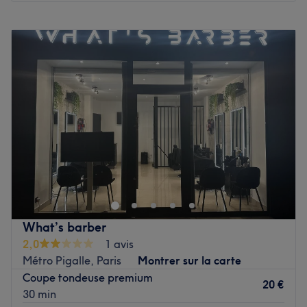
Lundi
Fermé
Mardi
11:00
–
20:00
Mercredi
11:00
–
20:00
Jeudi
11:00
–
20:00
Vendredi
11:00
–
20:00
Samedi
11:00
–
20:00
Dimanche
Fermé
Milton layon est un barbershop situé dans le 9e
arrondissement de Paris. Ambiance conviviale, cadre
chaleureux et bonne humeur n'attendent plus que vous.
C'est Milton qui vous reçoit avec le sourire et met à votre
service tout son savoir-faire. Pour une coupe de cheveux,
What’s barber
un entretien de la barbe, une coloration ou tout
2,0
1 avis
simplement un changement de look, Milton layon est
Métro Pigalle, Paris
Montrer sur la carte
l'adresse idéale !
Coupe tondeuse premium
20 €
30 min
Transport public le plus proche