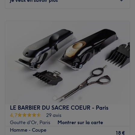
Nos coups de cœur :
L’atmosphère : amicale et décontractée.
Lundi
09:00
–
20:00
Les spécialités de l’établissement : la coiffure et les soins
Mardi
10:00
–
20:00
du visage pour homme.
Mercredi
10:00
–
20:00
Voir le salon
Jeudi
10:00
–
20:00
Vendredi
10:00
–
20:00
Samedi
10:00
–
20:00
Dimanche
10:00
–
20:00
Botanic Barber Paris 18 est un salon de coiffure situé dans
la ville vibrante et cosmopolite de Paris. Transports
publics les plus proches Ce salon est idéalement situé à
proximité des transports en commun. La station de métro
Marcadet - Poissonniers est à seulement 2 minutes à
LE BARBIER DU SACRE COEUR - Paris
pied, et l'arrêt de tramway de Porte de Clignancourt
4,7
29 avis
(Puces de Saint-Ouen) est à 14 minutes à pied. L'équipe
Goutte d'Or, Paris
Montrer sur la carte
L'équipe de Botanic Barber Paris 18 est composée de
Homme - Coupe
professionnels expérimentés et passionnés par leur
18 €