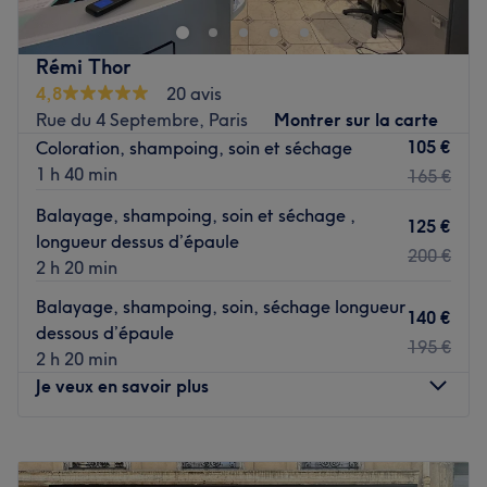
dédié aux hommes en quête de style et de soins de
qualité.
Rémi Thor
Transport public le plus proche
4,8
20 avis
Le métro Lamarck - Caulaincourt est situé uniquement à
Rue du 4 Septembre, Paris
Montrer sur la carte
une minute à pied du salon, desservi par la ligne.
105 €
Coloration, shampoing, soin et séchage
1 h 40 min
165 €
L'équipe
Balayage, shampoing, soin et séchage ,
C'est Khoudir qui vous accueille chaleureusement dans ce
125 €
longueur dessus d’épaule
salon.
200 €
2 h 20 min
Nos coups de cœur :
Balayage, shampoing, soin, séchage longueur
L’atmosphère : un cadre soigné et chaleureux.
140 €
dessous d’épaule
Les spécialités de l’établissement : les coupes et les soins
195 €
2 h 20 min
capillaires.
Je veux en savoir plus
La marque utilisée : Wahl.
Voir le salon
Lundi
10:30
–
19:00
Mardi
10:30
–
19:00