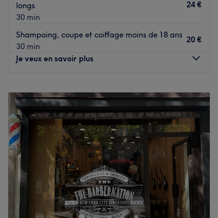
24 €
longs
30 min
Shampoing, coupe et coiffage moins de 18 ans
20 €
30 min
Je veux en savoir plus
Lundi
09:00
–
19:00
Mardi
09:00
–
19:00
Mercredi
09:00
–
19:00
Jeudi
09:00
–
19:00
Vendredi
09:00
–
19:00
Samedi
08:30
–
19:00
Dimanche
09:00
–
20:00
Le Barbier de Montmartre est un magnifique barbershop
situé dans le 18ᵉ arrondissement de Paris, au cœur de
l'authentique quartier Montmartre. Ambiance conviviale,
cadre chaleureux et bonne humeur n'attendent plus que