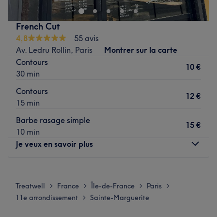
lumineux, situé dans un passage au calme dans un
quartier très vivant, est propice à la détente.
French Cut
Transports publics les plus proches
4,8
55 avis
Av. Ledru Rollin, Paris
Montrer sur la carte
L'espace Terapya est idéalement situé à une minute à
Contours
pied du métro Ledru-Rollin (ligne 8) et à quatre minutes
10 €
30 min
à pied du métro Charonne (ligne 9), facilitant votre accès
depuis tout Paris.
Contours
12 €
Voir le salon
15 min
Barbe rasage simple
15 €
10 min
Je veux en savoir plus
Lundi
10:30
–
20:30
Mardi
10:30
–
20:30
Treatwell
France
Île-de-France
Paris
>
>
>
>
Mercredi
10:30
–
20:30
11e arrondissement
Sainte-Marguerite
>
Jeudi
10:30
–
20:30