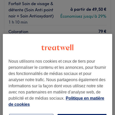
Forfait Soin de visage &
à partir de
49,50 €
détente (Soin Anti point
noir + Soin Antioxydant)
Économisez jusqu'à 29%
1 h 10 min
79 €
Coloration
1 h 30 min
100 €
Je veux en savoir plus
Lundi
10:00
–
21:00
Nous utilisons nos cookies et ceux de tiers pour
Mardi
10:00
–
21:00
personnaliser le contenu et les annonces, pour fournir
Mercredi
10:00
–
21:00
des fonctionnalités de médias sociaux et pour
Jeudi
10:00
–
21:00
analyser notre trafic. Nous partageons également des
Vendredi
10:00
–
21:00
informations sur la façon dont vous utilisez notre site
Samedi
10:00
–
21:00
avec nos partenaires en matière d'analyse web, de
Dimanche
10:00
–
21:00
publicité et de médias sociaux.
Politique en matière
de cookies
Situé en plein cœur du 11e arrondissement de Paris,
Legends Barber est une adresse de barbershop à