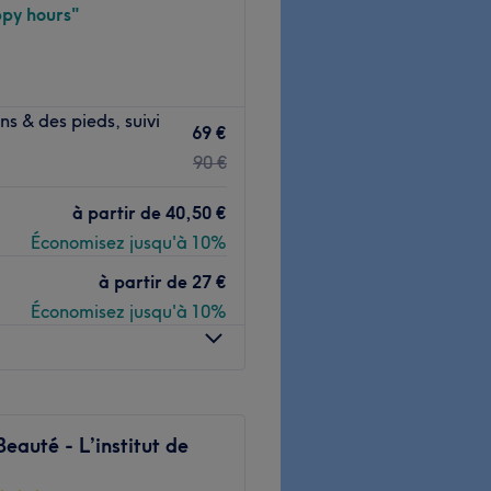
py hours"
 du visage, à la détente
 & des pieds, suivi
e rituel est pensé pour
69 €
 offrir une expérience
90 €
à partir de
40,50 €
récise, qui s’adapte à votre
, minimalistes,
Économisez jusqu'à 10%
 détente du mental et éclat
à partir de
27 €
Économisez jusqu'à 10%
 l’on respire, où l’on se
éminin et apaisant, pour
otre intérieur.
Voir le salon
Beauté - L’institut de