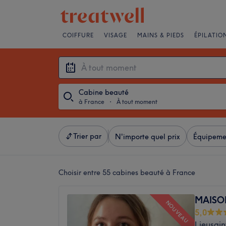
COIFFURE
VISAGE
MAINS & PIEDS
ÉPILATIO
Cabine beauté
à France
・
À tout moment
Trier par
N'importe quel prix
Équipeme
Choisir entre 55
cabines beauté à France
MAISO
NOUVEAU
5,0
Lieusain