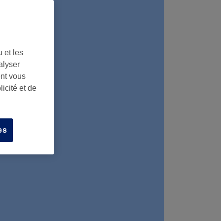
 et les
alyser
ont vous
icité et de
es