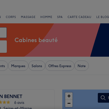
N
CORPS
MASSAGE
HOMME
SPA
CARTE CADEAU
LE BLOG
Cabines beauté
nts
Marques
Salons
Offres Express
Note
+
N BENNET
6 avis
−
t, Seine-et-Marne