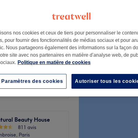
py hours"
isons nos cookies et ceux de tiers pour personnaliser le contenu
à partir de
39,20 €
, pour fournir des fonctionnalités de médias sociaux et pour an
Économisez jusqu'à 20%
afic. Nous partageons également des informations sur la façon d
notre site avec nos partenaires en matière d'analyse web, de publ
59 €
ociaux.
Politique en matière de cookies
69 €
Paramètres des cookies
Autoriser tous les cooki
tural Beauty House
811 avis
broise, Paris