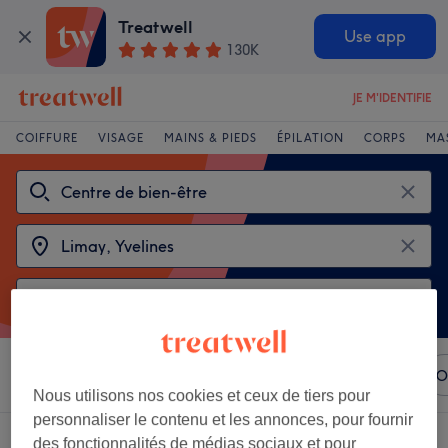
Treatwell
Use app
130K
JE M'IDENTIFIE
COIFFURE
VISAGE
MAINS & PIEDS
ÉPILATION
CORPS
MA
Trier par
N'importe quel prix
Marques
Salons
O
Nous utilisons nos cookies et ceux de tiers pour
personnaliser le contenu et les annonces, pour fournir
Choisir entre 2
centres de bien-être près de Limay, Yvelines
des fonctionnalités de médias sociaux et pour