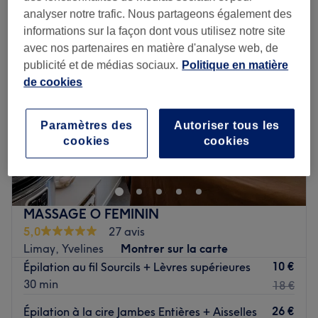
analyser notre trafic. Nous partageons également des
informations sur la façon dont vous utilisez notre site
avec nos partenaires en matière d'analyse web, de
publicité et de médias sociaux.
Politique en matière
de cookies
Paramètres des
Autoriser tous les
cookies
cookies
MASSAGE O FEMININ
5,0
27 avis
Limay, Yvelines
Montrer sur la carte
10 €
Épilation au fil Sourcils + Lèvres supérieures
30 min
18 €
26 €
Épilation à la cire Jambes Entières + Aisselles