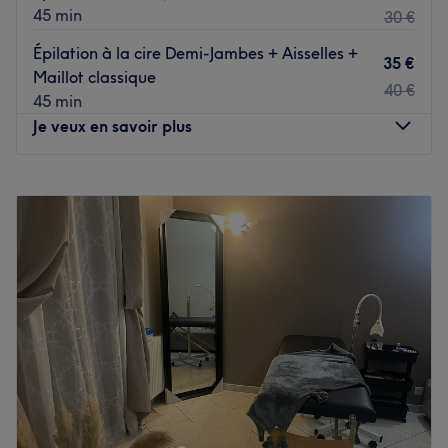
45 min
30 €
Épilation à la cire Demi-Jambes + Aisselles +
35 €
Maillot classique
40 €
45 min
Je veux en savoir plus
Lundi
20:30
–
23:00
Mardi
20:30
–
23:00
Mercredi
20:30
–
23:00
Jeudi
20:30
–
23:00
Vendredi
20:30
–
23:00
Samedi
09:00
–
23:00
Dimanche
09:00
–
23:00
Massage Féminin est un espace dédié aux massages,
situé à Limay juste à coté de la station de bus Fosses
Rouges. La praticienne bien-être Sultan vous accueille
avec passion et vous offre des moments de détente