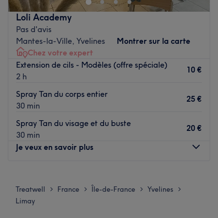
immanquables. Elle est spécialisée dans les massages
Loli Academy
relaxants avec les huiles naturelles, les pierres chaudes et
Pas d'avis
prénatals.
Mantes-la-Ville, Yvelines
Montrer sur la carte
Transports publics les plus proches :
Chez votre expert
Extension de cils - Modèles (offre spéciale)
Près des stations de bus fosses rouges et Bois aux moines.
10 €
2 h
L’équipe :
Spray Tan du corps entier
Sultan vous reçoit avec convivialité et professionnalisme.
25 €
30 min
Nos coups de cœur :
Spray Tan du visage et du buste
20 €
L’atmosphère : Calme et relaxante.
30 min
Je veux en savoir plus
Les spécialités de l’établissement : Massage aux huiles
naturelles / Massage aux pierres chaudes / Massage
Prénatal / Massage visage, épaules et crâne.
Lundi
09:00
–
16:00
Voir le salon
Mardi
09:00
–
16:00
Treatwell
France
Île-de-France
Yvelines
>
>
>
>
Mercredi
Fermé
Limay
Jeudi
09:00
–
16:00